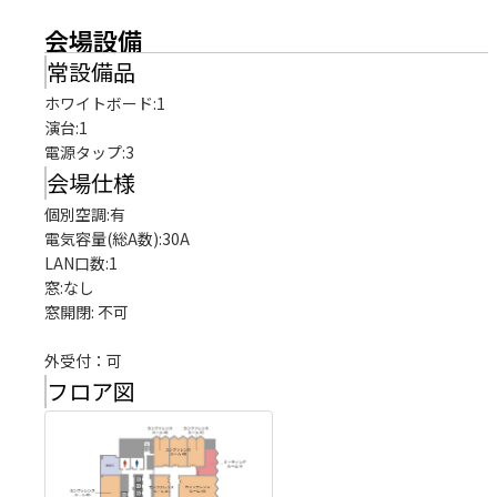
会場設備
常設備品
ホワイトボード
:
1
演台
:
1
電源タップ
:
3
会場仕様
個別空調:有

電気容量(総A数):30A

LAN口数:1

窓:なし

窓開閉: 不可

外受付：可
フロア図