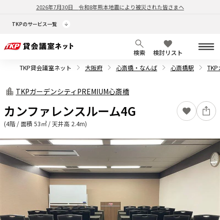
2026年7月30日
令和8年熊本地震により被災された皆さまへ
TKPのサービス一覧
検索
検討リスト
TKP貸会議室ネット
大阪府
心斎橋・なんば
心斎橋駅
TK
TKPガーデンシティPREMIUM心斎橋
カンファレンスルーム4G
(4階 / 面積 53㎡ / 天井高 2.4m)