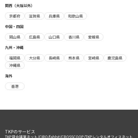
関西（大阪以外）
京都府
滋賀県
兵庫県
和歌山県
中国・四国
岡山県
広島県
山口県
香川県
愛媛県
九州・沖縄
福岡県
大分県
長崎県
熊本県
宮崎県
鹿児島県
沖縄県
海外
香港
TKPのサービス
/
/
/
/
TKP貸会議室ネット
CIRQ
fabbit
CROSSCOOP
TKPレンタルオフィスネット