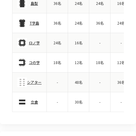
島型
36名
24名
24名
16名
T字島
36名
24名
36名
24名
ロノ字
24名
16名
-
-
コの字
18名
12名
18名
12名
シアター
-
48名
-
36名
立食
-
30名
-
-