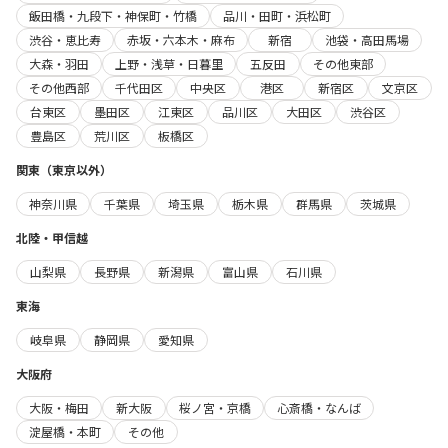
飯田橋・九段下・神保町・竹橋
品川・田町・浜松町
渋谷・恵比寿
赤坂・六本木・麻布
新宿
池袋・高田馬場
大森・羽田
上野・浅草・日暮里
五反田
その他東部
その他西部
千代田区
中央区
港区
新宿区
文京区
台東区
墨田区
江東区
品川区
大田区
渋谷区
豊島区
荒川区
板橋区
関東（東京以外）
神奈川県
千葉県
埼玉県
栃木県
群馬県
茨城県
北陸・甲信越
山梨県
長野県
新潟県
富山県
石川県
東海
岐阜県
静岡県
愛知県
大阪府
大阪・梅田
新大阪
桜ノ宮・京橋
心斎橋・なんば
淀屋橋・本町
その他