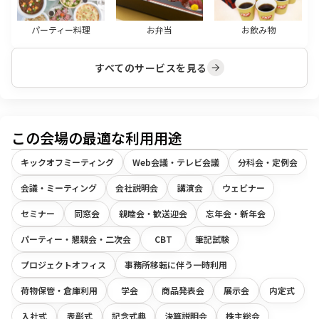
パーティー料理
お弁当
お飲み物
すべてのサービスを見る
この会場の最適な利用用途
キックオフミーティング
Web会議・テレビ会議
分科会・定例会
会議・ミーティング
会社説明会
講演会
ウェビナー
セミナー
同窓会
親睦会・歓送迎会
忘年会・新年会
パーティー・懇親会・二次会
CBT
筆記試験
プロジェクトオフィス
事務所移転に伴う一時利用
荷物保管・倉庫利用
学会
商品発表会
展示会
内定式
入社式
表彰式
記念式典
決算説明会
株主総会