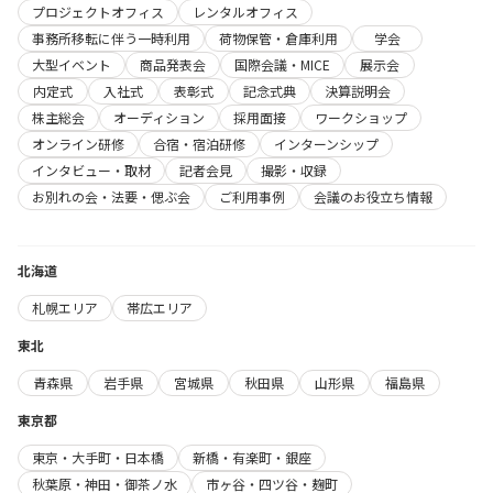
プロジェクトオフィス
レンタルオフィス
事務所移転に伴う一時利用
荷物保管・倉庫利用
学会
大型イベント
商品発表会
国際会議・MICE
展示会
内定式
入社式
表彰式
記念式典
決算説明会
株主総会
オーディション
採用面接
ワークショップ
オンライン研修
合宿・宿泊研修
インターンシップ
インタビュー・取材
記者会見
撮影・収録
お別れの会・法要・偲ぶ会
ご利用事例
会議のお役立ち情報
北海道
札幌エリア
帯広エリア
東北
青森県
岩手県
宮城県
秋田県
山形県
福島県
東京都
東京・大手町・日本橋
新橋・有楽町・銀座
秋葉原・神田・御茶ノ水
市ヶ谷・四ツ谷・麹町