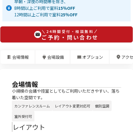
早朝・深夜の時間帯を除き、
8時間以上ご利用で室料
15％OFF
12時間以上ご利用で室料
25％OFF
24時間受付・相談無料
ご予約・問い合わせ
会場情報
会場設備
オプション
アク
会場情報
小規模の会議や控室としてもご利用いただきやすい、落ち
着いた空間です。
カンファレンスルーム
レイアウト変更対応可
個別空調
室外受付可
レイアウト