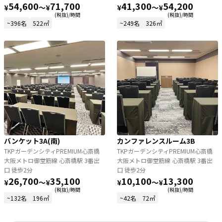
54,600
71,700
41,300
54,200
¥
〜
¥
¥
〜
¥
(税抜)/時間
(税抜)/時間
~396名
522㎡
~249名
326㎡
バンケット3A(南)
カンファレンスルーム3B
TKPガーデンシティPREMIUM心斎橋
TKPガーデンシティPREMIUM心斎橋
大阪メトロ御堂筋線 心斎橋駅 3番出
大阪メトロ御堂筋線 心斎橋駅 3番出
口 徒歩2分
口 徒歩2分
26,700
35,100
10,100
13,300
¥
〜
¥
¥
〜
¥
(税抜)/時間
(税抜)/時間
~132名
196㎡
~42名
72㎡