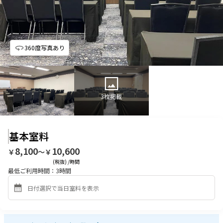
360度写真あり
3
枚掲載
基本室料
8,100
10,600
￥
〜￥
(税抜) /時間
最低ご利用時間：
3
時間