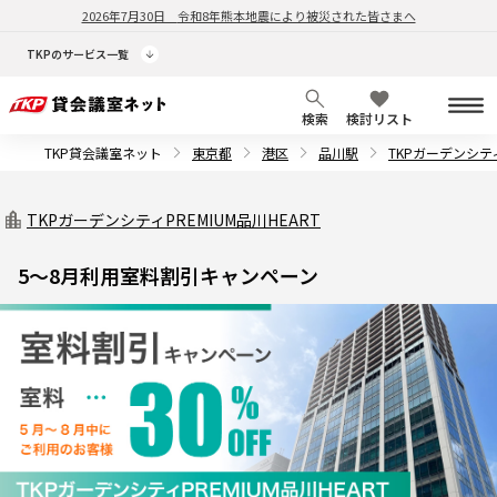
2026年7月30日
令和8年熊本地震により被災された皆さまへ
TKPのサービス一覧
検索
検討リスト
TKP貸会議室ネット
東京都
港区
品川駅
TKPガーデンシティ
TKPガーデンシティPREMIUM品川HEART
5～8月利用室料割引キャンペーン