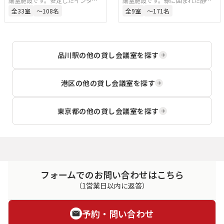
議室施設です。安定したインター
議室施設です。緑に囲まれた静か
ネット回線を備えており、WEB会
な環境にあり、講演会、セミナ
全
33
室
〜108名
全
9
室
〜171名
議やオンライン講演にも対応可能
ー、ミーティング、企業研修など
です。同一フロア内に複数の会場
に適しています。フロア全体が会
があるため、会議や研修後に懇親
議室となっており、会議後の分科
会を行う際もスムーズに移動でき
会や懇親会にも活用しやすい構成
品川駅
の他の貸し会議室を探す
ます。
です。
港区
の他の貸し会議室を探す
東京都
の他の貸し会議室を探す
フォームでのお問い合わせはこちら
（1営業日以内に返答）
予約・問い合わせ