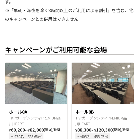
す。
※「早朝・深夜を除く8時間以上のご利用による割引」を含む、他
のキャンペーンとの併用はできません
キャンペーンがご利用可能な会場
ホール8A
ホール8B
TKPガーデンシティPREMIUM品
TKPガーデンシティPREMIUM品
川HEART
川HEART
60,200
82,000
88,300
120,300
(税抜)/時間
(税抜)/時間
¥
〜
¥
¥
〜
¥
〜
270
名
325.68
㎡
〜
405
名
455.07
㎡