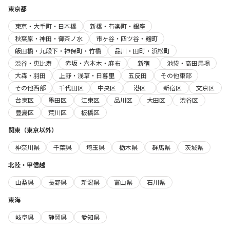
東京都
東京・大手町・日本橋
新橋・有楽町・銀座
秋葉原・神田・御茶ノ水
市ヶ谷・四ツ谷・麹町
飯田橋・九段下・神保町・竹橋
品川・田町・浜松町
渋谷・恵比寿
赤坂・六本木・麻布
新宿
池袋・高田馬場
大森・羽田
上野・浅草・日暮里
五反田
その他東部
その他西部
千代田区
中央区
港区
新宿区
文京区
台東区
墨田区
江東区
品川区
大田区
渋谷区
豊島区
荒川区
板橋区
関東（東京以外）
神奈川県
千葉県
埼玉県
栃木県
群馬県
茨城県
北陸・甲信越
山梨県
長野県
新潟県
富山県
石川県
東海
岐阜県
静岡県
愛知県