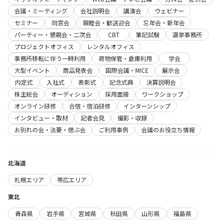
会議・ミーティング
会社説明会
講演会
ウェビナー
セミナー
同窓会
親睦会・歓送迎会
忘年会・新年会
パーティー・懇親会・二次会
CBT
筆記試験
選挙事務所
プロジェクトオフィス
レンタルオフィス
事務所移転に伴う一時利用
荷物保管・倉庫利用
学会
大型イベント
商品発表会
国際会議・MICE
展示会
内定式
入社式
表彰式
記念式典
決算説明会
株主総会
オーディション
採用面接
ワークショップ
オンライン研修
合宿・宿泊研修
インターンシップ
インタビュー・取材
記者会見
撮影・収録
お別れの会・法要・偲ぶ会
ご利用事例
会議のお役立ち情報
北海道
札幌エリア
帯広エリア
東北
青森県
岩手県
宮城県
秋田県
山形県
福島県