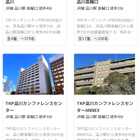
品川
品川高輪口
JR線 品川駅 高輪口 徒歩4分
JR線 品川駅 高輪口 徒歩2分
TKPガーデンシティPREMIUM品川
TKPガーデンシティPREMIUM品川
は、京急品川駅から徒歩3分、JR
高輪口は、JR品川駅高輪口から徒
品川駅高輪口から徒歩4分の会議室
歩2分の会議室施設です。多彩なイ
施設です。安定した専用回線を完
ベントスペースを備え、会議、セ
全
4
室
〜379名
全
17
室
〜256名
備しており、WEB会議やWEB講演
ミナー、講演会、懇親会、式典な
にも対応可能です。会議、セミナ
ど幅広い用途に対応しています。
ー、講演会、懇親会、式典など多
様なイベントに利用できます。
TKP品川カンファレンスセン
TKP品川カンファレンスセン
ター
ターANNEX
JR線 品川駅 高輪口 徒歩3分
JR線 品川駅 高輪口 徒歩4分
TKP品川カンファレンスセンター
TKP品川カンファレンスセンター
は、品川駅高輪口から徒歩3分の会
ANNEXは、品川駅から徒歩4分の会