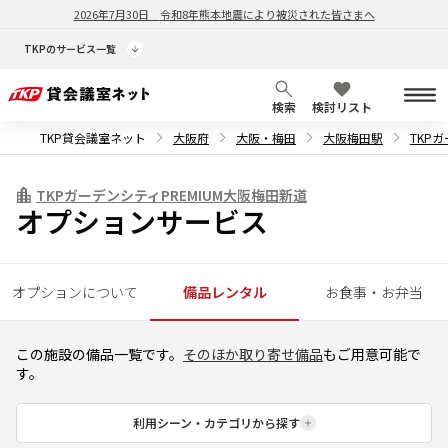
2026年7月30日
令和8年熊本地震により被災された皆さまへ
TKPのサービス一覧
検索
検討リスト
TKP貸会議室ネット
大阪府
大阪・梅田
大阪梅田駅
TKP
TKPガーデンシティPREMIUM大阪梅田新道
オプションサービス
オプションについて
備品レンタル
お食事・お弁当
この施設の備品一覧です。
そのほか取り寄せ備品
もご用意可能で
す。
利用シーン・カテゴリから探す