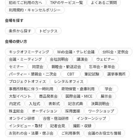
初めてご利用の方へ
TKPのサービス一覧
よくあるご質問
利用規約・キャンセルポリシー
会場を探す
条件から探す
トピックス
会場の使い方
キックオフミーティング
Web会議・テレビ会議
分科会・定例会
会議・ミーティング
会社説明会
講演会
ウェビナー
セミナー
同窓会
親睦会・歓送迎会
忘年会・新年会
パーティー・懇親会・二次会
CBT
筆記試験
選挙事務所
プロジェクトオフィス
レンタルオフィス
事務所移転に伴う一時利用
荷物保管・倉庫利用
学会
大型イベント
商品発表会
国際会議・MICE
展示会
内定式
入社式
表彰式
記念式典
決算説明会
株主総会
オーディション
採用面接
ワークショップ
オンライン研修
合宿・宿泊研修
インターンシップ
インタビュー・取材
記者会見
撮影・収録
お別れの会・法要・偲ぶ会
ご利用事例
会議のお役立ち情報