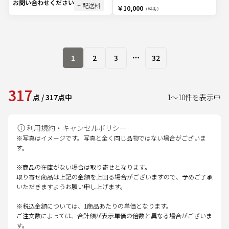
お問い合わせください
+ 配送料
￥10,000
（税抜）
1
2
3
32
More pages
317
点
/
317
点中
1
～
10
件を表示中
利用規約・キャンセルポリシー
※写真はイメージです。写真と全く同じ品物ではない場合がございま
す。
※商品の在庫がない場合は取り寄せとなります。
取り寄せ商品は上記の金額を上回る場合がございますので、予めご了承
いただきますようお願い申し上げます。
※税込金額については、1商品あたりの単価となります。
ご注文数によっては、合計額が表示単価の倍数と異なる場合がございま
す。