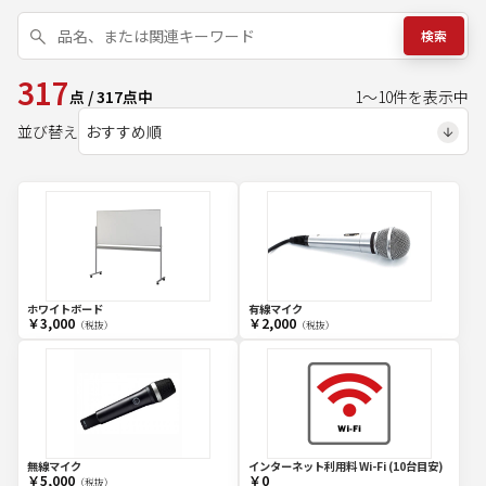
検索
317
点
/
317
点中
1
～
10
件を表示中
並び替え
ホワイトボード
有線マイク
￥3,000
￥2,000
（税抜）
（税抜）
無線マイク
インターネット利用料 Wi-Fi (10台目安)
￥5,000
￥0
（税抜）