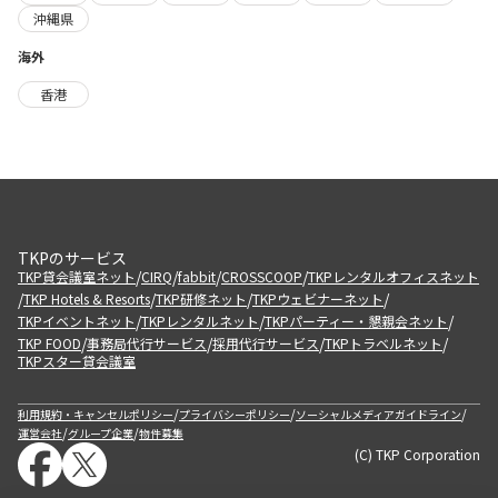
沖縄県
海外
香港
TKPのサービス
/
/
/
/
TKP貸会議室ネット
CIRQ
fabbit
CROSSCOOP
TKPレンタルオフィスネット
/
/
/
/
TKP Hotels & Resorts
TKP研修ネット
TKPウェビナーネット
/
/
/
TKPイベントネット
TKPレンタルネット
TKPパーティー・懇親会ネット
/
/
/
/
TKP FOOD
事務局代行サービス
採用代行サービス
TKPトラベルネット
TKPスター貸会議室
/
/
/
利用規約・キャンセルポリシー
プライバシーポリシー
ソーシャルメディアガイドライン
/
/
運営会社
グループ企業
物件募集
(C) TKP Corporation