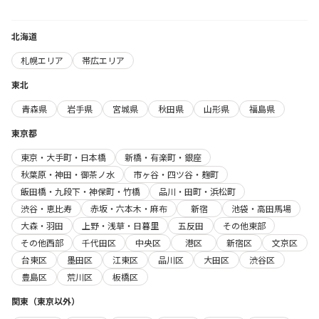
北海道
札幌エリア
帯広エリア
東北
青森県
岩手県
宮城県
秋田県
山形県
福島県
東京都
東京・大手町・日本橋
新橋・有楽町・銀座
秋葉原・神田・御茶ノ水
市ヶ谷・四ツ谷・麹町
飯田橋・九段下・神保町・竹橋
品川・田町・浜松町
渋谷・恵比寿
赤坂・六本木・麻布
新宿
池袋・高田馬場
大森・羽田
上野・浅草・日暮里
五反田
その他東部
その他西部
千代田区
中央区
港区
新宿区
文京区
台東区
墨田区
江東区
品川区
大田区
渋谷区
豊島区
荒川区
板橋区
関東（東京以外）