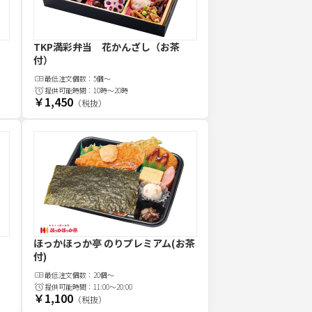
）
TKP満彩弁当 花かんざし（お茶
付）
最低注文
個
数：
5個～
提供可能時間：
10時～20時
￥1,450
（税抜）
ほっかほっか亭 のりプレミアム(お茶
付)
最低注文
個
数：
20個～
提供可能時間：
11:00～20:00
￥1,100
（税抜）