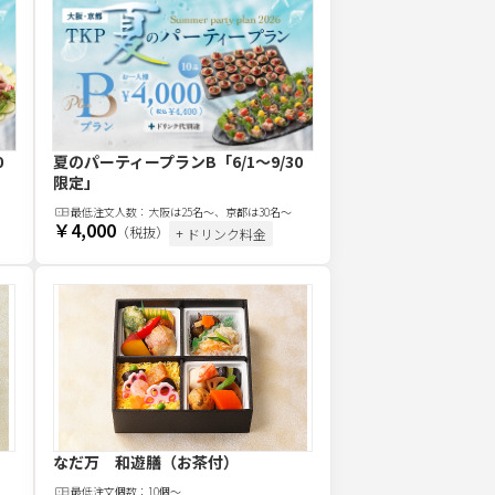
0
夏のパーティープランB
「6/1～9/30
限定」
最低注文
人
数：
大阪は25名～、京都は30名～
￥4,000
（税抜）
+ ドリンク料金
なだ万 和遊膳（お茶付）
最低注文
個
数：
10個～