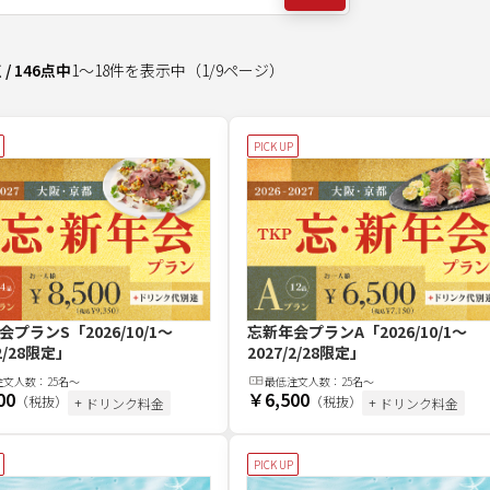
点
/
146
点中
1
～
18
件を表示中
（
1
/
9
ページ）
PICK UP
会プランS
「2026/10/1～
忘新年会プランA
「2026/10/1～
/2/28限定」
2027/2/28限定」
注文
人
数：
25名〜
最低注文
人
数：
25名〜
00
￥6,500
（税抜）
（税抜）
+ ドリンク料金
+ ドリンク料金
PICK UP