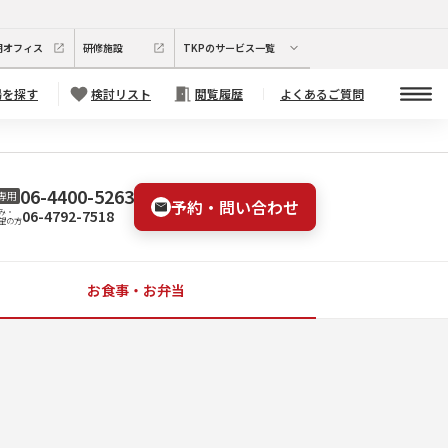
期オフィス
研修施設
TKPのサービス一覧
場を探す
検討リスト
閲覧履歴
よくあるご質問
06-4400-5263
専用
予約・問い合わせ
06-4792-7518
み・
望の方
お食事・お弁当