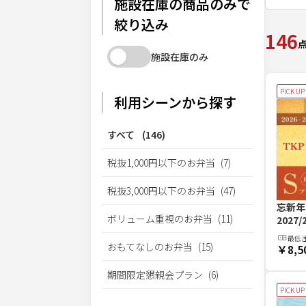
施設在庫の商品のみで
絞り込み
146
施設在庫のみ
PICK UP
利用シーンから探す
すべて
(
146
)
税抜1,000円以下のお弁当
(
7
)
税抜3,000円以下のお弁当
(
47
)
忘新年
ボリューム重視のお弁当
(
11
)
2027
最低
おもてなしのお弁当
(
15
)
￥8,5
期間限定懇親会プラン
(
6
)
PICK UP