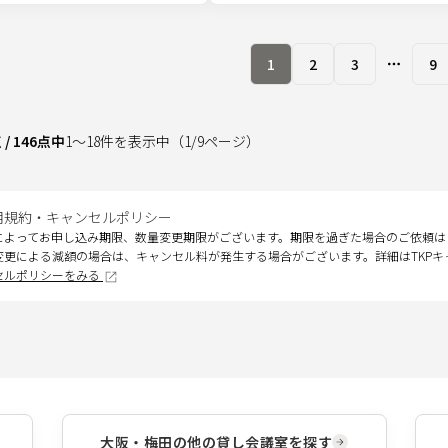
1
2
3
9
More pa
点
/
146
点中
1
～
18
件を表示中
（
1
/
9
ページ）
用規約・キャンセルポリシー
によってお申し込み期限、数量変更期限がございます。期限を過ぎた場合のご依頼は
変更による減額の場合は、キャンセル料が発生する場合がございます。詳細はTKP
セルポリシーをみる
大阪・梅田
の他の貸し会議室を探す