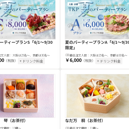
ーティープランS
「6/1～9/30
夏のパーティープランA
「6/1～9/3
限定」
注文
人
数：
大阪は25名～、京都は30名～
最低注文
人
数：
大阪は25名～、京都は30名～
00
￥6,000
（税抜）
（税抜）
+ ドリンク料金
+ ドリンク料金
 琴（お茶付）
なだ万 桐（お茶付）
注文
個
数：
13個～
最低注文
個
数：
11個～