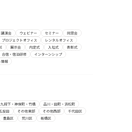
講演会
ウェビナー
セミナー
同窓会
プロジェクトオフィス
レンタルオフィス
E
展示会
内定式
入社式
表彰式
合宿・宿泊研修
インターンシップ
ち情報
・九段下・神保町・竹橋
品川・田町・浜松町
五反田
その他東部
その他西部
千代田区
豊島区
荒川区
板橋区