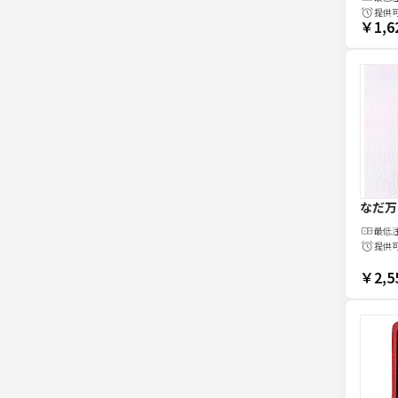
提供
￥1,6
なだ万
最低
提供
￥2,5