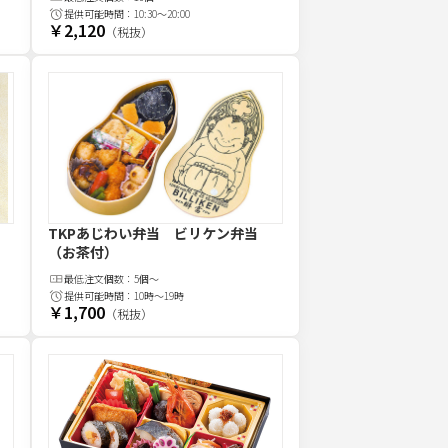
提供可能時間：
10:30～20:00
￥2,120
（税抜）
TKPあじわい弁当 ビリケン弁当
（お茶付）
最低注文
個
数：
5個～
提供可能時間：
10時～19時
￥1,700
（税抜）