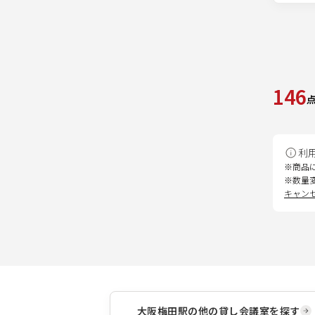
146
利
※商品
※数量
キャン
大阪梅田駅
の他の貸し会議室を探す