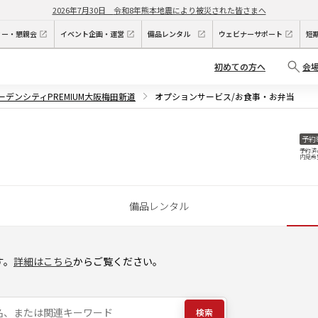
2026年7月30日
令和8年熊本地震により被災された皆さまへ
ィー・懇親会
イベント企画・運営
備品レンタル
ウェビナーサポート
短
初めての方へ
会
ガーデンシティPREMIUM大阪梅田新道
オプションサービス/お食事・お弁当
予約
予約済
内見希
備品レンタル
す。
詳細はこちら
からご覧ください。
検索