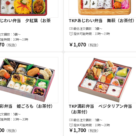
あじわい弁当 夕紅葉（お茶
TKPあじわい弁当 舞萩（お茶付
最低注文
個
数：
5個～
提供可能時間：
10時～19時
注文
個
数：
5個～
可能時間：
10時～19時
70
￥1,070
（税抜）
（税抜）
満彩弁当 姫ごろも（お茶付）
TKP満彩弁当 ベジタリアン弁当
（お茶付）
注文
個
数：
5個～
可能時間：
10時～20時
最低注文
個
数：
5個～
提供可能時間：
10時～20時
00
￥1,700
（税抜）
（税抜）