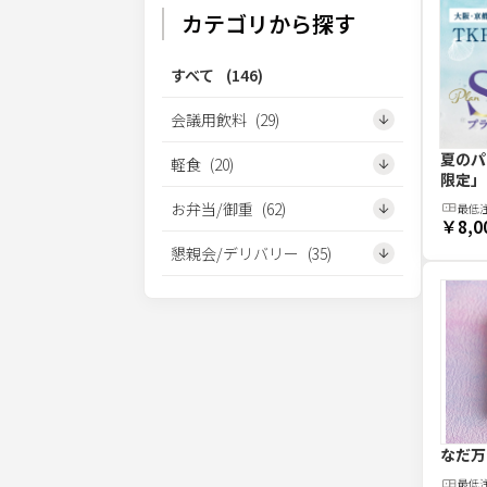
カテゴリから探す
すべて
(
146
)
会議用飲料
(
29
)
夏のパ
軽食
(
20
)
限定」
お弁当/御重
(
62
)
最低
￥8,0
懇親会/デリバリー
(
35
)
なだ万
最低