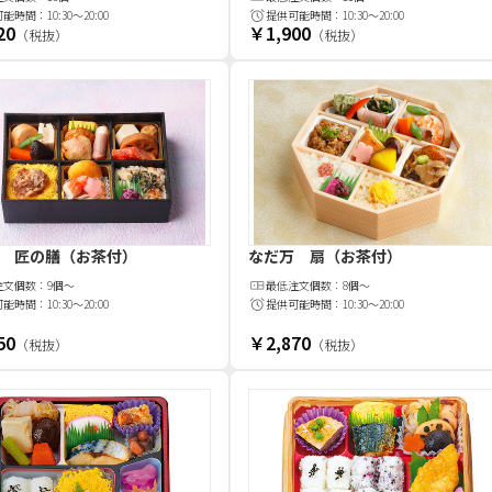
可能時間：
10:30～20:00
提供可能時間：
10:30～20:00
20
￥1,900
（税抜）
（税抜）
 匠の膳（お茶付）
なだ万 扇（お茶付）
注文
個
数：
9個～
最低注文
個
数：
8個～
可能時間：
10:30～20:00
提供可能時間：
10:30～20:00
50
￥2,870
（税抜）
（税抜）