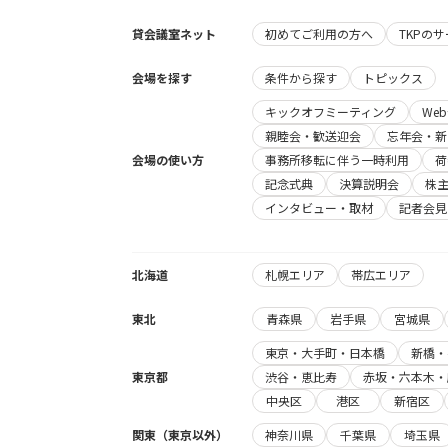
貸会議室ネット
初めてご利用の方へ
TKPの
会場を探す
条件から探す
トピックス
キックオフミーティング
We
親睦会・歓送迎会
忘年会・新
会場の使い方
事務所移転に伴う一時利用
荷
記念式典
決算説明会
株
インタビュー・取材
記者会見
北海道
札幌エリア
帯広エリア
東北
青森県
岩手県
宮城県
東京・大手町・日本橋
新橋・
東京都
渋谷・恵比寿
赤坂・六本木・
中央区
港区
新宿区
関東（東京以外）
神奈川県
千葉県
埼玉県