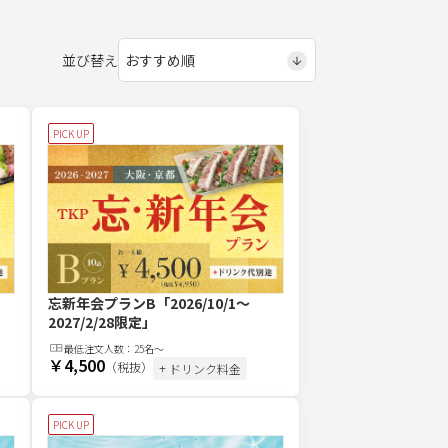
並び替え
PICK UP
忘新年会プランB
「2026/10/1～
2027/2/28限定」
最低注文
人
数：
25名〜
￥4,500
（税抜）
+ ドリンク料金
PICK UP