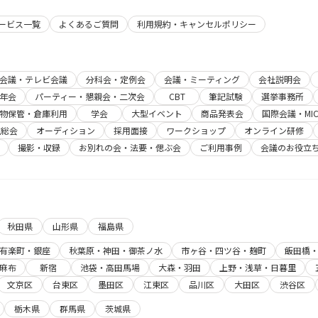
サービス一覧
よくあるご質問
利用規約・キャンセルポリシー
b会議・テレビ会議
分科会・定例会
会議・ミーティング
会社説明会
年会
パーティー・懇親会・二次会
CBT
筆記試験
選挙事務所
物保管・倉庫利用
学会
大型イベント
商品発表会
国際会議・MIC
主総会
オーディション
採用面接
ワークショップ
オンライン研修
撮影・収録
お別れの会・法要・偲ぶ会
ご利用事例
会議のお役立
秋田県
山形県
福島県
有楽町・銀座
秋葉原・神田・御茶ノ水
市ヶ谷・四ツ谷・麹町
飯田橋
麻布
新宿
池袋・高田馬場
大森・羽田
上野・浅草・日暮里
文京区
台東区
墨田区
江東区
品川区
大田区
渋谷区
栃木県
群馬県
茨城県