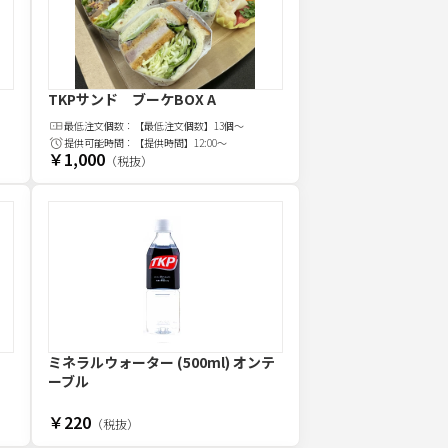
TKPサンド ブーケBOX A
最低注文
個
数：
【最低注文個数】13個～
提供可能時間：
【提供時間】12:00～
￥1,000
（税抜）
ミネラルウォーター (500ml) オンテ
ーブル
￥220
（税抜）