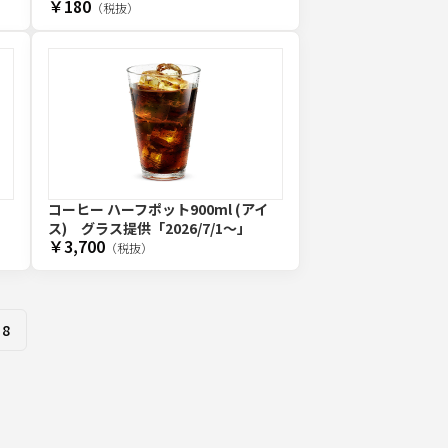
￥180
（税抜）
コーヒー ハーフポット900ml (アイ
ス) グラス提供
「2026/7/1〜」
￥3,700
（税抜）
8
 pages