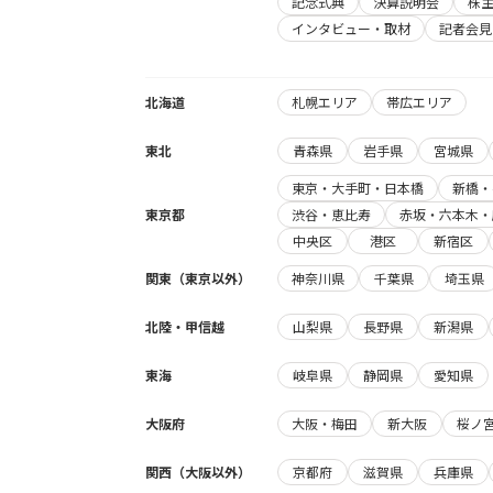
記念式典
決算説明会
株
インタビュー・取材
記者会見
北海道
札幌エリア
帯広エリア
東北
青森県
岩手県
宮城県
東京・大手町・日本橋
新橋・
東京都
渋谷・恵比寿
赤坂・六本木・
中央区
港区
新宿区
関東（東京以外）
神奈川県
千葉県
埼玉県
北陸・甲信越
山梨県
長野県
新潟県
東海
岐阜県
静岡県
愛知県
大阪府
大阪・梅田
新大阪
桜ノ
関西（大阪以外）
京都府
滋賀県
兵庫県