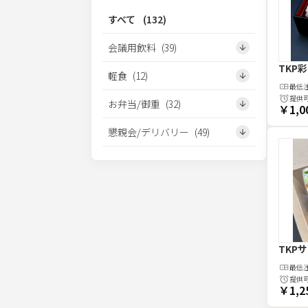
すべて
(
132
)
会議用飲料
(
39
)
TKP
軽食
(
12
)
最低
提供
お弁当/御重
(
32
)
￥1,0
懇親会/デリバリー
(
49
)
TKP
最低
提供
￥1,2