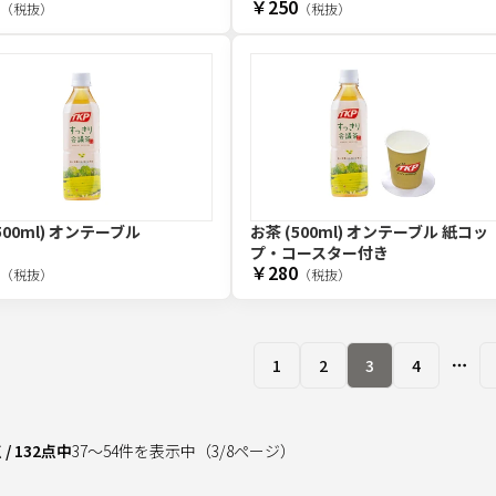
￥250
（税抜）
（税抜）
500ml) オンテーブル
お茶 (500ml) オンテーブル 紙コッ
プ・コースター付き
￥280
（税抜）
（税抜）
1
2
3
4
More
点
/
132
点中
37
～
54
件を表示中
（
3
/
8
ページ）