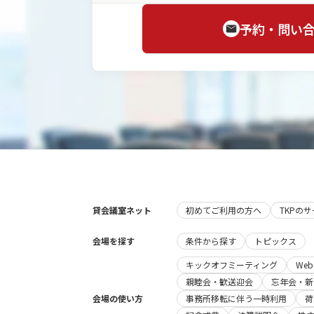
予約・問い
貸会議室ネット
初めてご利用の方へ
TKPの
会場を探す
条件から探す
トピックス
キックオフミーティング
We
親睦会・歓送迎会
忘年会・新
会場の使い方
事務所移転に伴う一時利用
荷