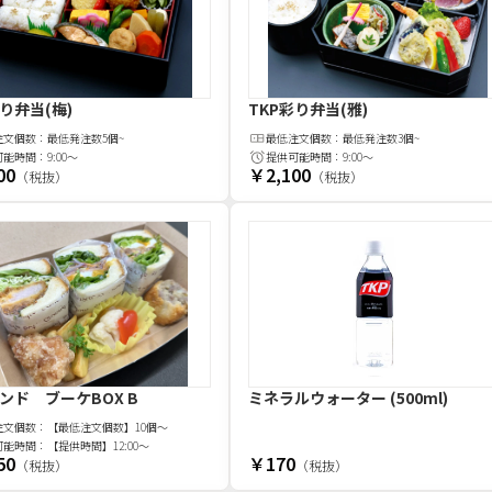
彩り弁当(梅)
TKP彩り弁当(雅)
注文
個
数：
最低発注数5個~
最低注文
個
数：
最低発注数3個~
可能時間：
9:00～
提供可能時間：
9:00～
00
￥2,100
（税抜）
（税抜）
サンド ブーケBOX B
ミネラルウォーター (500ml)
注文
個
数：
【最低注文個数】10個～
可能時間：
【提供時間】12:00～
50
￥170
（税抜）
（税抜）