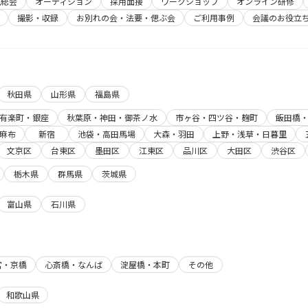
主総会
オーディション
採用面接
ワークショップ
オンライン研修
撮影・収録
お別れの会・法要・偲ぶ会
ご利用事例
会議のお役立
秋田県
山形県
福島県
有楽町・銀座
秋葉原・神田・御茶ノ水
市ヶ谷・四ツ谷・麹町
飯田橋
麻布
新宿
池袋・高田馬場
大森・羽田
上野・浅草・日暮里
文京区
台東区
墨田区
江東区
品川区
大田区
渋谷区
栃木県
群馬県
茨城県
富山県
石川県
宮・京橋
心斎橋・なんば
淀屋橋・本町
その他
和歌山県