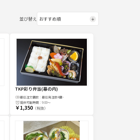
並び替え
TKP彩り弁当(幕の内)
最低注文
個
数：
最低発注数4個~
提供可能時間：
9:00～
￥1,350
（税抜）