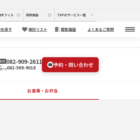
期オフィス
研修施設
TKPのサービス一覧
場を探す
検討リスト
閲覧履歴
よくあるご質問
082-909-2611
専用
予約・問い合わせ
082-569-9018
み・
望の方
お食事・お弁当