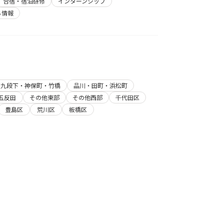
合宿・宿泊研修
インターンシップ
ち情報
・九段下・神保町・竹橋
品川・田町・浜松町
五反田
その他東部
その他西部
千代田区
豊島区
荒川区
板橋区