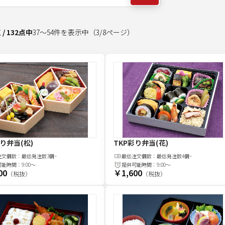
点
/
132
点中
37
～
54
件を表示中
（
3
/
8
ページ）
彩り弁当(松)
TKP彩り弁当(花)
注文
個
数：
最低発注数3個~
最低注文
個
数：
最低発注数4個~
可能時間：
9:00～
提供可能時間：
9:00～
00
￥1,600
（税抜）
（税抜）