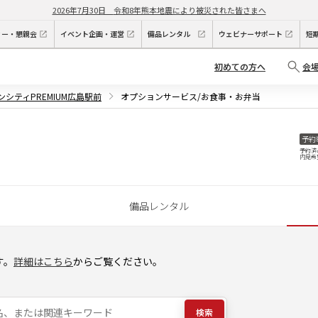
2026年7月30日
令和8年熊本地震により被災された皆さまへ
ィー・懇親会
イベント企画・運営
備品レンタル
ウェビナーサポート
短
初めての方へ
会
ンシティPREMIUM広島駅前
オプションサービス/お食事・お弁当
予約
予約済
内見希
備品レンタル
す。
詳細はこちら
からご覧ください。
検索