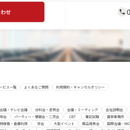
合わせ
サービス一覧
よくあるご質問
利用規約・キャンセルポリシー
b会議・テレビ会議
分科会・定例会
会議・ミーティング
会社説明会
年会
パーティー・懇親会・二次会
CBT
筆記試験
選挙事務所
物保管・倉庫利用
学会
大型イベント
商品発表会
国際会議・MIC