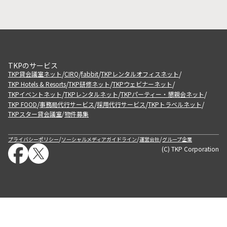
TKPのサービス
/
/
/
/
TKP貸会議室ネット
CIRQ
fabbit
TKPレンタルオフィスネット
/
/
/
TKP Hotels & Resorts
TKP研修ネット
TKPウェビナーネット
/
/
/
TKPイベントネット
TKPレンタルネット
TKPパーティー・懇親会ネット
/
/
/
/
TKP FOOD
事務局代行サービス
採用代行サービス
TKPトラベルネット
TKPスター貸会議室
物件募集
/
/
/
/
プライバシーポリシー
ソーシャルメディアガイドライン
運営会社
グループ企業
(C) TKP Corporation