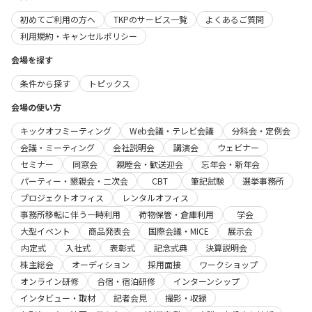
初めてご利用の方へ
TKPのサービス一覧
よくあるご質問
利用規約・キャンセルポリシー
会場を探す
条件から探す
トピックス
会場の使い方
キックオフミーティング
Web会議・テレビ会議
分科会・定例会
会議・ミーティング
会社説明会
講演会
ウェビナー
セミナー
同窓会
親睦会・歓送迎会
忘年会・新年会
パーティー・懇親会・二次会
CBT
筆記試験
選挙事務所
プロジェクトオフィス
レンタルオフィス
事務所移転に伴う一時利用
荷物保管・倉庫利用
学会
大型イベント
商品発表会
国際会議・MICE
展示会
内定式
入社式
表彰式
記念式典
決算説明会
株主総会
オーディション
採用面接
ワークショップ
オンライン研修
合宿・宿泊研修
インターンシップ
インタビュー・取材
記者会見
撮影・収録