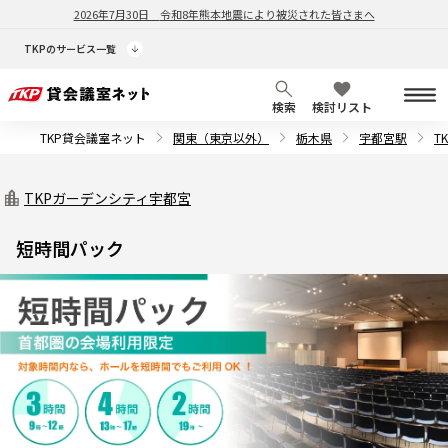
2026年7月30日
令和8年熊本地震により被災された皆さまへ
TKPのサービス一覧
検索
検討リスト
TKP貸会議室ネット
関東（東京以外）
栃木県
宇都宮駅
T
TKPガーデンシティ宇都宮
短時間パック