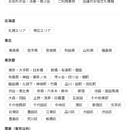
お別れの会・法要・偲ぶ会
ご利用事例
会議のお役立ち情報
北海道
札幌エリア
帯広エリア
東北
青森県
岩手県
宮城県
秋田県
山形県
福島県
東京都
東京・大手町・日本橋
新橋・有楽町・銀座
秋葉原・神田・御茶ノ水
市ヶ谷・四ツ谷・麹町
飯田橋・九段下・神保町・竹橋
品川・田町・浜松町
渋谷・恵比寿
赤坂・六本木・麻布
新宿
池袋・高田馬場
大森・羽田
上野・浅草・日暮里
五反田
その他東部
その他西部
千代田区
中央区
港区
新宿区
文京区
台東区
墨田区
江東区
品川区
大田区
渋谷区
豊島区
荒川区
板橋区
関東（東京以外）