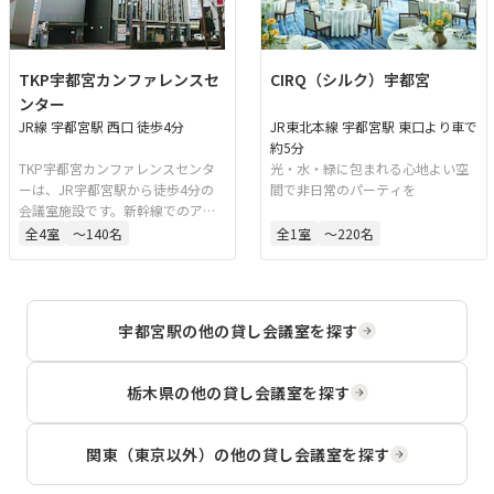
TKP宇都宮カンファレンスセ
CIRQ（シルク）宇都宮
ンター
JR線 宇都宮駅 西口 徒歩4分
JR東北本線 宇都宮駅 東口より車で
約5分
TKP宇都宮カンファレンスセンタ
光・水・緑に包まれる心地よい空
ーは、JR宇都宮駅から徒歩4分の
間で非日常のパーティを
会議室施設です。新幹線でのアク
セスにも便利で、会議やセミナー
全
4
室
〜140名
全
1
室
〜220名
などに対応可能です。最大117名収
容のホールを備えており、用途に
応じた利用が可能です。
宇都宮駅
の他の貸し会議室を探す
栃木県
の他の貸し会議室を探す
関東（東京以外）
の他の貸し会議室を探す