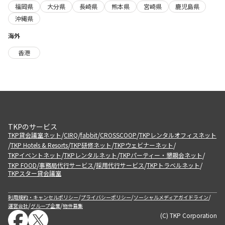
福岡県
大分県
長崎県
熊本県
宮崎県
鹿児島県
沖縄県
海外
香港
TKPのサービス
/
/
/
/
TKP貸会議室ネット
CIRQ
fabbit
CROSSCOOP
TKPレンタルオフィスネット
/
/
/
/
TKP Hotels & Resorts
TKP研修ネット
TKPウェビナーネット
/
/
/
TKPイベントネット
TKPレンタルネット
TKPパーティー・懇親会ネット
/
/
/
/
TKP FOOD
事務局代行サービス
採用代行サービス
TKPトラベルネット
TKPスター貸会議室
/
/
/
利用規約・キャンセルポリシー
プライバシーポリシー
ソーシャルメディアガイドライン
/
/
運営会社
グループ企業
物件募集
(C) TKP Corporation