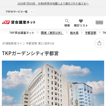
2026年7月30日
令和8年熊本地震により被災された皆さまへ
TKPのサービス一覧
検索
検討リスト
TKP貸会議室ネット
関東（東京以外）
栃木県
宇都宮駅
T
JR湘南新宿ライン 宇都宮駅 東口 徒歩3分
TKPガーデンシティ宇都宮