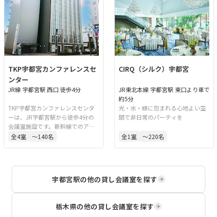
TKP宇都宮カンファレンスセ
CIRQ（シルク）宇都宮
ンター
JR線 宇都宮駅 西口 徒歩4分
JR東北本線 宇都宮駅 東口より車で
約5分
TKP宇都宮カンファレンスセンタ
光・水・緑に包まれる心地よい空
ーは、JR宇都宮駅から徒歩4分の
間で非日常のパーティを
会議室施設です。新幹線でのアク
セスにも便利で、会議やセミナー
全
4
室
〜140名
全
1
室
〜220名
などに対応可能です。最大117名収
容のホールを備えており、用途に
応じた利用が可能です。
宇都宮駅
の他の貸し会議室を探す
栃木県
の他の貸し会議室を探す