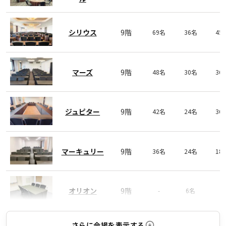
シリウス
9階
69名
36名
45
マーズ
9階
48名
30名
36
ジュピター
9階
42名
24名
36
マーキュリー
9階
36名
24名
18
オリオン
9階
-
6名
-
さらに会場を表示する