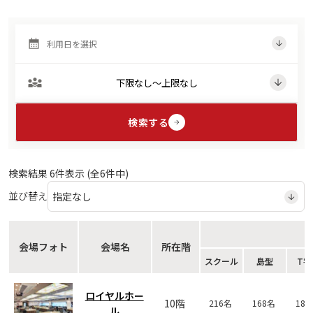
検索する
検索結果
6
件表示 (全
6
件中)
並び替え
会場フォト
会場名
所在階
スクール
島型
T字
ロイヤルホー
10階
216名
168名
18
ル