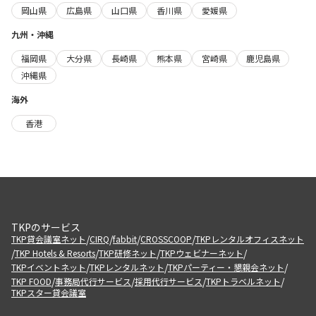
岡山県
広島県
山口県
香川県
愛媛県
九州・沖縄
福岡県
大分県
長崎県
熊本県
宮崎県
鹿児島県
沖縄県
海外
香港
TKPのサービス
/
/
/
/
TKP貸会議室ネット
CIRQ
fabbit
CROSSCOOP
TKPレンタルオフィスネット
/
/
/
/
TKP Hotels & Resorts
TKP研修ネット
TKPウェビナーネット
/
/
/
TKPイベントネット
TKPレンタルネット
TKPパーティー・懇親会ネット
/
/
/
/
TKP FOOD
事務局代行サービス
採用代行サービス
TKPトラベルネット
TKPスター貸会議室