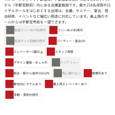
テル〈宇都宮駅前〉内にある会議室施設です。最大216名収容のロ
イヤルホールをはじめとする会場は、会議、セミナー、宴会、宿
泊研修、イベントなど幅広い用途に対応しています。最上階のホ
ールからは宇都宮市街を一望できます。
高速フリーWi-Fi利用可
フリーWi-Fi利用可
高速ネット回線利用可
パーティー・宴会OK
エレベーター3基以上
スタッフ常駐
デザイン重視・おしゃれ
バリアフリー
駅近・駅から徒歩5分以内
雨に濡れない
喫煙所あり
敷地内にホテルあり
搬入用エレベーターあり
早朝・深夜利用可