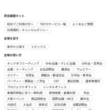
貸会議室ネット
初めてご利用の方へ
TKPのサービス一覧
よくあるご質問
利用規約・キャンセルポリシー
会場を探す
条件から探す
トピックス
会場の使い方
キックオフミーティング
Web会議・テレビ会議
分科会・定例会
会議・ミーティング
会社説明会
講演会
ウェビナー
セミナー
同窓会
親睦会・歓送迎会
忘年会・新年会
パーティー・懇親会・二次会
CBT
筆記試験
選挙事務所
プロジェクトオフィス
レンタルオフィス
事務所移転に伴う一時利用
荷物保管・倉庫利用
学会
大型イベント
商品発表会
国際会議・MICE
展示会
内定式
入社式
表彰式
記念式典
決算説明会