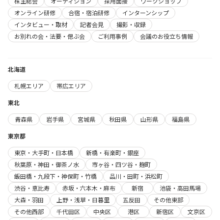
株主総会
オーディション
採用面接
ワークショップ
オンライン研修
合宿・宿泊研修
インターンシップ
インタビュー・取材
記者会見
撮影・収録
お別れの会・法要・偲ぶ会
ご利用事例
会議のお役立ち情報
北海道
札幌エリア
帯広エリア
東北
青森県
岩手県
宮城県
秋田県
山形県
福島県
東京都
東京・大手町・日本橋
新橋・有楽町・銀座
秋葉原・神田・御茶ノ水
市ヶ谷・四ツ谷・麹町
飯田橋・九段下・神保町・竹橋
品川・田町・浜松町
渋谷・恵比寿
赤坂・六本木・麻布
新宿
池袋・高田馬場
大森・羽田
上野・浅草・日暮里
五反田
その他東部
その他西部
千代田区
中央区
港区
新宿区
文京区