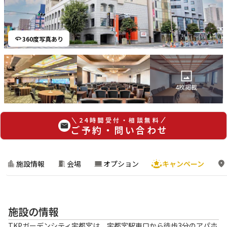
360度写真あり
4
枚掲載
24時間受付・相談無料
ご予約・問い合わせ
施設情報
会場
オプション
キャンペーン
施設の情報
TKPガーデンシティ宇都宮は、宇都宮駅東口から徒歩3分のアパホ