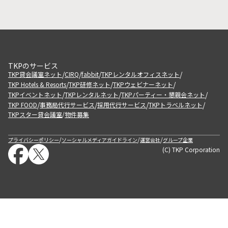
TKPのサービス
/
/
/
/
TKP貸会議室ネット
CIRQ
fabbit
TKPレンタルオフィスネット
/
/
/
TKP Hotels & Resorts
TKP研修ネット
TKPウェビナーネット
/
/
/
TKPイベントネット
TKPレンタルネット
TKPパーティー・懇親会ネット
/
/
/
/
TKP FOOD
事務局代行サービス
採用代行サービス
TKPトラベルネット
TKPスター貸会議室
物件募集
/
/
/
/
プライバシーポリシー
ソーシャルメディアガイドライン
運営会社
グループ企業
(C) TKP Corporation