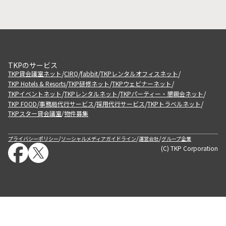
TKPのサービス
/
/
/
/
TKP貸会議室ネット
CIRQ
fabbit
TKPレンタルオフィスネット
/
/
/
TKP Hotels & Resorts
TKP研修ネット
TKPウェビナーネット
/
/
/
TKPイベントネット
TKPレンタルネット
TKPパーティー・懇親会ネット
/
/
/
/
TKP FOOD
事務局代行サービス
採用代行サービス
TKPトラベルネット
TKPスター貸会議室
物件募集
/
/
/
/
プライバシーポリシー
ソーシャルメディアガイドライン
運営会社
グループ企業
(C) TKP Corporation