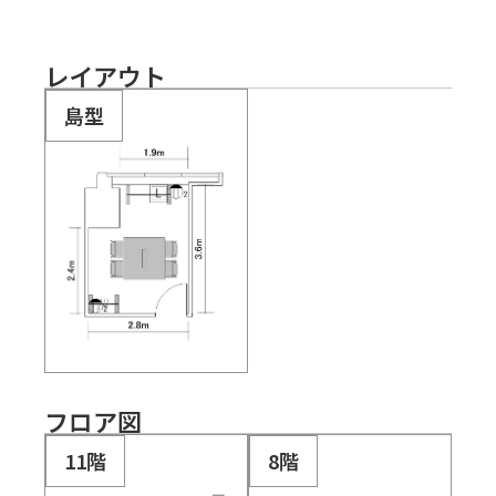
レイアウト
島型
フロア図
11階
8階