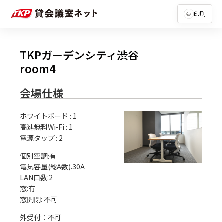
印刷
TKPガーデンシティ渋谷
room4
会場仕様
ホワイトボード
:
1
高速無料Wi-Fi
:
1
電源タップ
:
2
個別空調:有

電気容量(総A数):30A

LAN口数:2

窓:有

外受付：不可