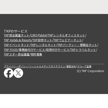
TKPのサービス
/
/
/
/
TKP貸会議室ネット
CIRQ
fabbit
TKPレンタルオフィスネット
/
/
/
TKP Hotels & Resorts
TKP研修ネット
TKPウェビナーネット
/
/
/
TKPイベントネット
TKPレンタルネット
TKPパーティー・懇親会ネット
/
/
/
/
TKP FOOD
事務局代行サービス
採用代行サービス
TKPトラベルネット
TKPスター貸会議室
物件募集
/
/
/
/
プライバシーポリシー
ソーシャルメディアガイドライン
運営会社
グループ企業
(C) TKP Corporation