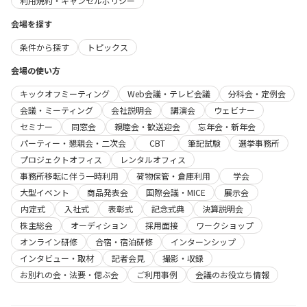
利用規約・キャンセルポリシー
会場を探す
条件から探す
トピックス
会場の使い方
キックオフミーティング
Web会議・テレビ会議
分科会・定例会
会議・ミーティング
会社説明会
講演会
ウェビナー
セミナー
同窓会
親睦会・歓送迎会
忘年会・新年会
パーティー・懇親会・二次会
CBT
筆記試験
選挙事務所
プロジェクトオフィス
レンタルオフィス
事務所移転に伴う一時利用
荷物保管・倉庫利用
学会
大型イベント
商品発表会
国際会議・MICE
展示会
内定式
入社式
表彰式
記念式典
決算説明会
株主総会
オーディション
採用面接
ワークショップ
オンライン研修
合宿・宿泊研修
インターンシップ
インタビュー・取材
記者会見
撮影・収録
お別れの会・法要・偲ぶ会
ご利用事例
会議のお役立ち情報