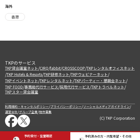
海外
香港
TKPのサービス
/
/
/
/
TKP貸会議室ネット
CIRQ
fabbit
CROSSCOOP
TKPレンタルオフィスネット
/
/
/
/
TKP Hotels & Resorts
TKP研修ネット
TKPウェビナーネット
/
/
/
TKPイベントネット
TKPレンタルネット
TKPパーティー・懇親会ネット
/
/
/
/
TKP FOOD
事務局代行サービス
採用代行サービス
TKPトラベルネット
TKPスター貸会議室
/
/
/
利用規約・キャンセルポリシー
プライバシーポリシー
ソーシャルメディアガイドライン
/
/
運営会社
グループ企業
物件募集
(C) TKP Corporation
予約受付・空室確認
予約済みの方・内覧希望・その他