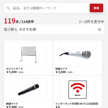
検索
119
点
/
119
点中
1
～
10
件を表示中
並び替え
ホワイトボード
有線マイク
￥3,000
￥2,000
（税抜）
（税抜）
無線マイク
インターネット利用料 Wi-Fi (10台目安)
￥5,000
￥0
（税抜）