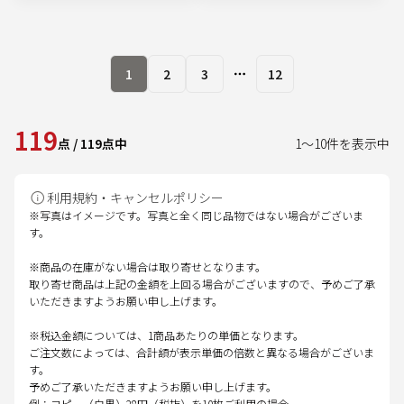
1
2
3
12
More pages
119
点
/
119
点中
1
～
10
件を表示中
利用規約・キャンセルポリシー
※写真はイメージです。写真と全く同じ品物ではない場合がございま
す。
※商品の在庫がない場合は取り寄せとなります。
取り寄せ商品は上記の金額を上回る場合がございますので、予めご了承
いただきますようお願い申し上げます。
※税込金額については、1商品あたりの単価となります。
ご注文数によっては、合計額が表示単価の倍数と異なる場合がございま
す。
予めご了承いただきますようお願い申し上げます。
例：コピー（白黒）28円（税抜）を10枚ご利用の場合