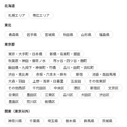
北海道
札幌エリア
帯広エリア
東北
青森県
岩手県
宮城県
秋田県
山形県
福島県
東京都
東京・大手町・日本橋
新橋・有楽町・銀座
秋葉原・神田・御茶ノ水
市ヶ谷・四ツ谷・麹町
飯田橋・九段下・神保町・竹橋
品川・田町・浜松町
渋谷・恵比寿
赤坂・六本木・麻布
新宿
池袋・高田馬場
大森・羽田
上野・浅草・日暮里
五反田
その他東部
その他西部
千代田区
中央区
港区
新宿区
文京区
台東区
墨田区
江東区
品川区
大田区
渋谷区
豊島区
荒川区
板橋区
関東（東京以外）
神奈川県
千葉県
埼玉県
栃木県
群馬県
茨城県