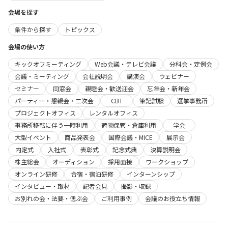
会場を探す
条件から探す
トピックス
会場の使い方
キックオフミーティング
Web会議・テレビ会議
分科会・定例会
会議・ミーティング
会社説明会
講演会
ウェビナー
セミナー
同窓会
親睦会・歓送迎会
忘年会・新年会
パーティー・懇親会・二次会
CBT
筆記試験
選挙事務所
プロジェクトオフィス
レンタルオフィス
事務所移転に伴う一時利用
荷物保管・倉庫利用
学会
大型イベント
商品発表会
国際会議・MICE
展示会
内定式
入社式
表彰式
記念式典
決算説明会
株主総会
オーディション
採用面接
ワークショップ
オンライン研修
合宿・宿泊研修
インターンシップ
インタビュー・取材
記者会見
撮影・収録
お別れの会・法要・偲ぶ会
ご利用事例
会議のお役立ち情報