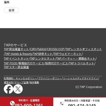
海外
香港
TKPのサービス
/
/
/
/
TKP貸会議室ネット
CIRQ
fabbit
CROSSCOOP
TKPレンタルオフィスネット
/
/
/
/
TKP Hotels & Resorts
TKP研修ネット
TKPウェビナーネット
/
/
/
TKPイベントネット
TKPレンタルネット
TKPパーティー・懇親会ネット
/
/
/
/
TKP FOOD
事務局代行サービス
採用代行サービス
TKPトラベルネット
TKPスター貸会議室
/
/
/
利用規約・キャンセルポリシー
プライバシーポリシー
ソーシャルメディアガイドライン
/
/
運営会社
グループ企業
物件募集
(C) TKP Corporation
予約受付・空室確認
予約済みの方・内覧希望・その他
092-600-1361
092-474-5145