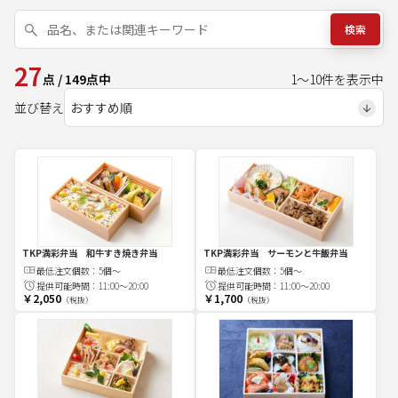
検索
27
点
/
149
点中
1
～
10
件を表示中
並び替え
TKP満彩弁当 和牛すき焼き弁当
TKP満彩弁当 サーモンと牛飯弁当
最低注文
個
数：
5個～
最低注文
個
数：
5個～
提供可能時間：
11:00～20:00
提供可能時間：
11:00～20:00
￥2,050
￥1,700
（税抜）
（税抜）