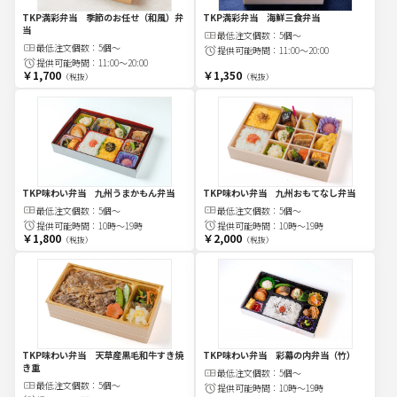
TKP満彩弁当 季節のお任せ（和風）弁
TKP満彩弁当 海鮮三食弁当
当
最低注文
個
数：
5個～
最低注文
個
数：
5個～
提供可能時間：
11:00～20:00
提供可能時間：
11:00～20:00
￥1,700
￥1,350
（税抜）
（税抜）
TKP味わい弁当 九州うまかもん弁当
TKP味わい弁当 九州おもてなし弁当
最低注文
個
数：
5個～
最低注文
個
数：
5個～
提供可能時間：
10時～19時
提供可能時間：
10時～19時
￥1,800
￥2,000
（税抜）
（税抜）
TKP味わい弁当 天草産黒毛和牛すき焼
TKP味わい弁当 彩幕の内弁当（竹）
き重
最低注文
個
数：
5個～
最低注文
個
数：
5個～
提供可能時間：
10時～19時