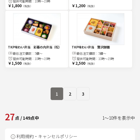
提供可能時間：
10時～19時
￥1,800
￥1,200
（税抜）
（税抜）
TKP味わい弁当 彩幕の内弁当（松）
TKP味わい弁当 贅沢御膳
最低注文
個
数：
5個～
最低注文
個
数：
5個～
提供可能時間：
10時～19時
提供可能時間：
10時～19時
￥1,500
￥2,500
（税抜）
（税抜）
1
2
3
27
点
/
149
点中
1
～
10
件を表示中
利用規約・キャンセルポリシー