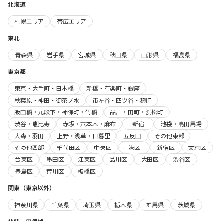
北海道
札幌エリア
帯広エリア
東北
青森県
岩手県
宮城県
秋田県
山形県
福島県
東京都
東京・大手町・日本橋
新橋・有楽町・銀座
秋葉原・神田・御茶ノ水
市ヶ谷・四ツ谷・麹町
飯田橋・九段下・神保町・竹橋
品川・田町・浜松町
渋谷・恵比寿
赤坂・六本木・麻布
新宿
池袋・高田馬場
大森・羽田
上野・浅草・日暮里
五反田
その他東部
その他西部
千代田区
中央区
港区
新宿区
文京区
台東区
墨田区
江東区
品川区
大田区
渋谷区
豊島区
荒川区
板橋区
関東（東京以外）
神奈川県
千葉県
埼玉県
栃木県
群馬県
茨城県