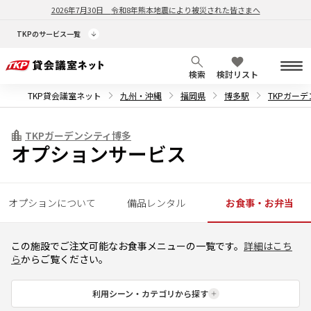
2026年7月30日
令和8年熊本地震により被災された皆さまへ
TKPのサービス一覧
検索
検討リスト
TKP貸会議室ネット
九州・沖縄
福岡県
博多駅
TKPガー
TKPガーデンシティ博多
オプションサービス
オプションについて
備品レンタル
お食事・お弁当
この施設でご注文可能なお食事メニューの一覧です。
詳細はこち
ら
からご覧ください。
利用シーン・カテゴリから探す