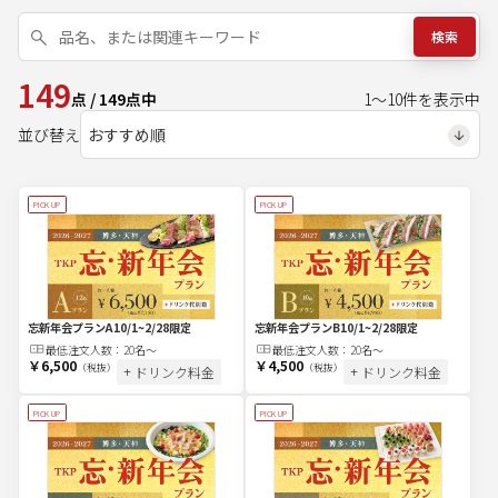
検索
149
点
/
149
点中
1
～
10
件を表示中
並び替え
PICK UP
PICK UP
忘新年会プランA
10/1~2/28限定
忘新年会プランB
10/1~2/28限定
最低注文
人
数：
20名〜
最低注文
人
数：
20名〜
￥6,500
￥4,500
（税抜）
（税抜）
+ ドリンク料金
+ ドリンク料金
PICK UP
PICK UP