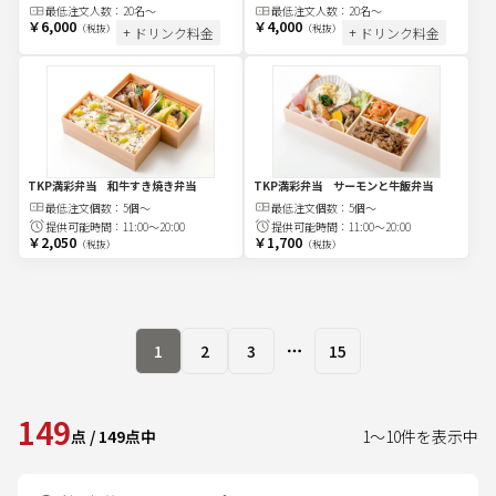
最低注文
人
数：
20名〜
最低注文
人
数：
20名〜
￥6,000
￥4,000
（税抜）
（税抜）
+ ドリンク料金
+ ドリンク料金
TKP満彩弁当 和牛すき焼き弁当
TKP満彩弁当 サーモンと牛飯弁当
最低注文
個
数：
5個～
最低注文
個
数：
5個～
提供可能時間：
11:00～20:00
提供可能時間：
11:00～20:00
￥2,050
￥1,700
（税抜）
（税抜）
1
2
3
15
More pages
149
点
/
149
点中
1
～
10
件を表示中