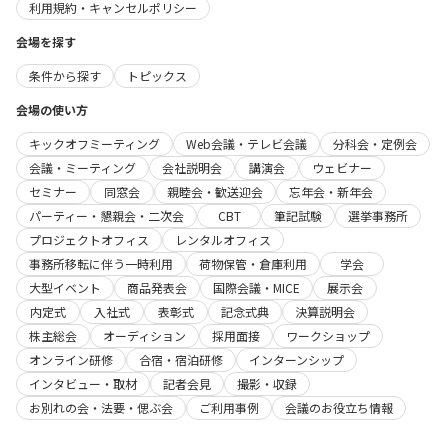
利用規約・キャンセルポリシー
会場を探す
条件から探す
トピックス
会場の使い方
キックオフミーティング
Web会議・テレビ会議
分科会・定例会
会議・ミーティング
会社説明会
講演会
ウェビナー
セミナー
同窓会
親睦会・歓送迎会
忘年会・新年会
パーティー・懇親会・二次会
CBT
筆記試験
選挙事務所
プロジェクトオフィス
レンタルオフィス
事務所移転に伴う一時利用
荷物保管・倉庫利用
学会
大型イベント
商品発表会
国際会議・MICE
展示会
内定式
入社式
表彰式
記念式典
決算説明会
株主総会
オーディション
採用面接
ワークショップ
オンライン研修
合宿・宿泊研修
インターンシップ
インタビュー・取材
記者会見
撮影・収録
お別れの会・法要・偲ぶ会
ご利用事例
会議のお役立ち情報