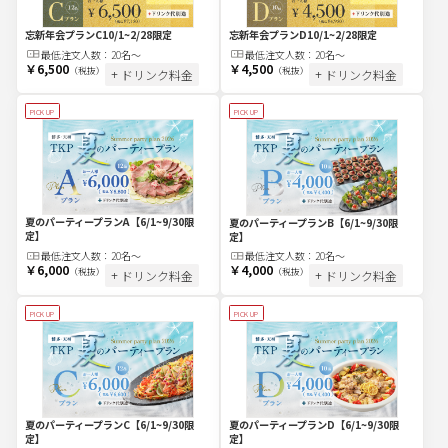
忘新年会プランC
10/1~2/28限定
忘新年会プランD
10/1~2/28限定
最低注文
人
数：
20名〜
最低注文
人
数：
20名〜
￥6,500
￥4,500
（税抜）
（税抜）
+ ドリンク料金
+ ドリンク料金
PICK UP
PICK UP
夏のパーティープランA
【6/1~9/30限
夏のパーティープランB
【6/1~9/30限
定】
定】
最低注文
人
数：
20名〜
最低注文
人
数：
20名〜
￥6,000
￥4,000
（税抜）
（税抜）
+ ドリンク料金
+ ドリンク料金
PICK UP
PICK UP
夏のパーティープランC
【6/1~9/30限
夏のパーティープランD
【6/1~9/30限
定】
定】