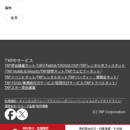
海外
香港
TKPのサービス
/
/
/
/
TKP貸会議室ネット
CIRQ
fabbit
CROSSCOOP
TKPレンタルオフィスネット
/
/
/
/
TKP Hotels & Resorts
TKP研修ネット
TKPウェビナーネット
/
/
/
TKPイベントネット
TKPレンタルネット
TKPパーティー・懇親会ネット
/
/
/
/
TKP FOOD
事務局代行サービス
採用代行サービス
TKPトラベルネット
TKPスター貸会議室
/
/
/
利用規約・キャンセルポリシー
プライバシーポリシー
ソーシャルメディアガイドライン
/
/
運営会社
グループ企業
物件募集
(C) TKP Corporation
予約受付・空室確認
予約済みの方・内覧希望・その他