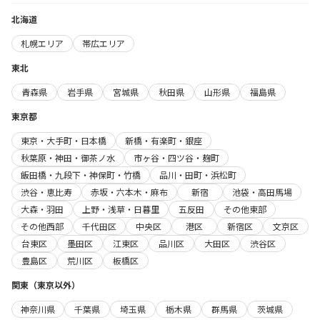
北海道
札幌エリア
帯広エリア
東北
青森県
岩手県
宮城県
秋田県
山形県
福島県
東京都
東京・大手町・日本橋
新橋・有楽町・銀座
秋葉原・神田・御茶ノ水
市ヶ谷・四ツ谷・麹町
飯田橋・九段下・神保町・竹橋
品川・田町・浜松町
渋谷・恵比寿
赤坂・六本木・麻布
新宿
池袋・高田馬場
大森・羽田
上野・浅草・日暮里
五反田
その他東部
その他西部
千代田区
中央区
港区
新宿区
文京区
台東区
墨田区
江東区
品川区
大田区
渋谷区
豊島区
荒川区
板橋区
関東（東京以外）
神奈川県
千葉県
埼玉県
栃木県
群馬県
茨城県