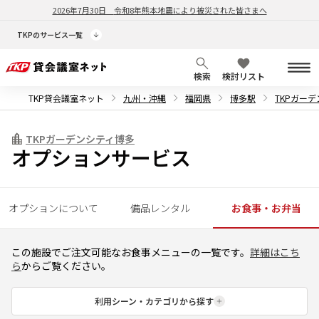
2026年7月30日
令和8年熊本地震により被災された皆さまへ
TKPのサービス一覧
検索
検討リスト
TKP貸会議室ネット
九州・沖縄
福岡県
博多駅
TKPガー
TKPガーデンシティ博多
オプションサービス
オプションについて
備品レンタル
お食事・お弁当
この施設でご注文可能なお食事メニューの一覧です。
詳細はこち
ら
からご覧ください。
利用シーン・カテゴリから探す