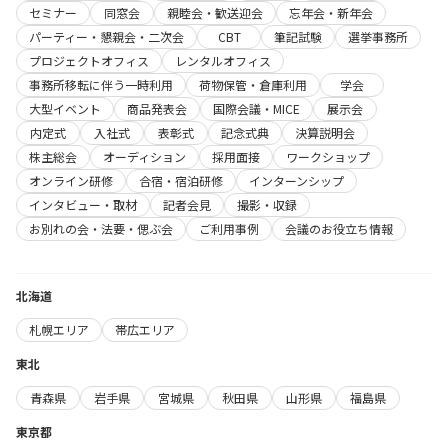
セミナー
同窓会
親睦会・歓送迎会
忘年会・新年会
パーティー・懇親会・二次会
CBT
筆記試験
選挙事務所
プロジェクトオフィス
レンタルオフィス
事務所移転に伴う一時利用
荷物保管・倉庫利用
学会
大型イベント
商品発表会
国際会議・MICE
展示会
内定式
入社式
表彰式
記念式典
決算説明会
株主総会
オーディション
採用面接
ワークショップ
オンライン研修
合宿・宿泊研修
インターンシップ
インタビュー・取材
記者会見
撮影・収録
お別れの会・法要・偲ぶ会
ご利用事例
会議のお役立ち情報
北海道
札幌エリア
帯広エリア
東北
青森県
岩手県
宮城県
秋田県
山形県
福島県
東京都