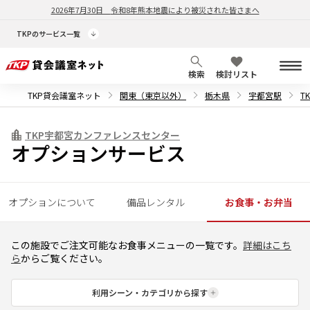
2026年7月30日
令和8年熊本地震により被災された皆さまへ
TKPのサービス一覧
検索
検討リスト
TKP貸会議室ネット
関東（東京以外）
栃木県
宇都宮駅
T
TKP宇都宮カンファレンスセンター
オプションサービス
オプションについて
備品レンタル
お食事・お弁当
この施設でご注文可能なお食事メニューの一覧です。
詳細はこち
ら
からご覧ください。
利用シーン・カテゴリから探す