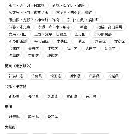
東京・大手町・日本橋
新橋・有楽町・銀座
秋葉原・神田・御茶ノ水
市ヶ谷・四ツ谷・麹町
飯田橋・九段下・神保町・竹橋
品川・田町・浜松町
渋谷・恵比寿
赤坂・六本木・麻布
新宿
池袋・高田馬場
大森・羽田
上野・浅草・日暮里
五反田
その他東部
その他西部
千代田区
中央区
港区
新宿区
文京区
台東区
墨田区
江東区
品川区
大田区
渋谷区
豊島区
荒川区
板橋区
関東（東京以外）
神奈川県
千葉県
埼玉県
栃木県
群馬県
茨城県
北陸・甲信越
山梨県
長野県
新潟県
富山県
石川県
東海
岐阜県
静岡県
愛知県
大阪府