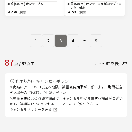
お茶 (500ml) オンテーブル
お茶 (500ml) オンテーブル 紙コップ・コ
ースター付き
￥230
￥280
（税抜）
（税抜）
1
2
3
4
9
More pages
87
点
/
87
点中
21
～
30
件を表示中
利用規約・キャンセルポリシー
※商品によってお申し込み期限、数量変更期限がございます。期限を過
ぎた場合のご依頼はご相談ください
※数量変更による減額の場合は、キャンセル料が発生する場合がござい
ます。詳細はTKPキャンセルポリシーよりご覧ください。
キャンセルポリシーをみる