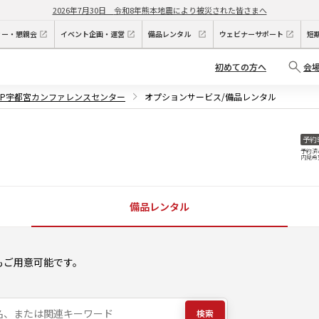
2026年7月30日
令和8年熊本地震により被災された皆さまへ
ィー・懇親会
イベント企画・運営
備品レンタル
ウェビナーサポート
短
初めての方へ
会
KP宇都宮カンファレンスセンター
オプションサービス/備品レンタル
予約
予約済
内見希
備品レンタル
もご用意可能です。
検索