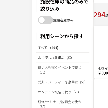
施設在庫の商品のみで
絞り込み
294
施設在庫のみ
利用シーンから探す
すべて
(
294
)
よく使われる備品
(
33
)
偉い人を招くイベントで使う
ホワイ
(
35
)
￥3,0
式典・パーティーを豪華に
(
58
)
オンライン配信で使う
(
21
)
研修/セミナー/説明会で使う
(
80
)