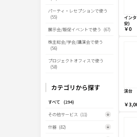
パーティ・レセプションで使う
(
55
)
インター
安)
￥0
展示会/販促イベントで使う
(
67
)
株主総会/学会/講演会で使う
(
56
)
プロジェクトオフィスで使う
(
58
)
カテゴリから探す
演台
すべて
(
294
)
￥3,0
その他サービス
(
11
)
什器
(
82
)