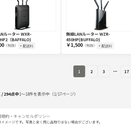
ANルーター WXR-
無線LANルーター WZR-
DHP2（BAFFALO)
450HP(BUFFALO)
00
￥1,500
（税抜）
（税抜）
+ 配送料
+ 配送料
1
2
3
17
More pa
点
/
294
点中
1
～
18
件を表示中
（
1
/
17
ページ）
用規約・キャンセルポリシー
はイメージです。写真と全く同じ品物ではない場合がございます。