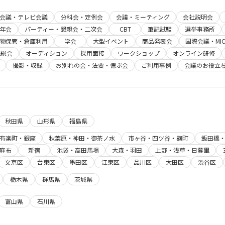
b会議・テレビ会議
分科会・定例会
会議・ミーティング
会社説明会
年会
パーティー・懇親会・二次会
CBT
筆記試験
選挙事務所
物保管・倉庫利用
学会
大型イベント
商品発表会
国際会議・MIC
主総会
オーディション
採用面接
ワークショップ
オンライン研修
撮影・収録
お別れの会・法要・偲ぶ会
ご利用事例
会議のお役立
秋田県
山形県
福島県
有楽町・銀座
秋葉原・神田・御茶ノ水
市ヶ谷・四ツ谷・麹町
飯田橋
麻布
新宿
池袋・高田馬場
大森・羽田
上野・浅草・日暮里
文京区
台東区
墨田区
江東区
品川区
大田区
渋谷区
栃木県
群馬県
茨城県
富山県
石川県