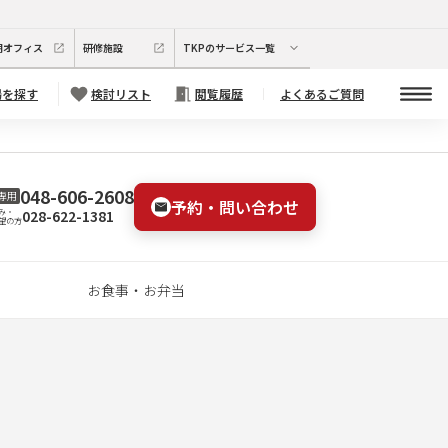
期オフィス
研修施設
TKPのサービス一覧
場を探す
検討リスト
閲覧履歴
よくあるご質問
048-606-2608
専用
予約・問い合わせ
028-622-1381
み・
望の方
お食事・お弁当