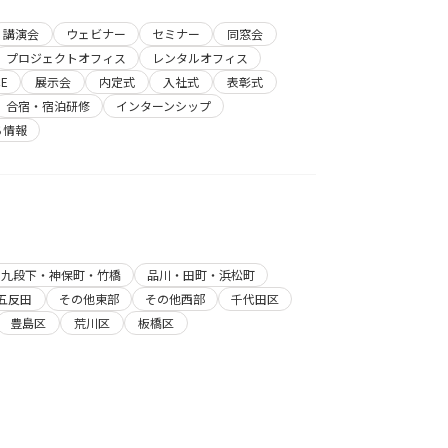
講演会
ウェビナー
セミナー
同窓会
プロジェクトオフィス
レンタルオフィス
E
展示会
内定式
入社式
表彰式
合宿・宿泊研修
インターンシップ
ち情報
・九段下・神保町・竹橋
品川・田町・浜松町
五反田
その他東部
その他西部
千代田区
豊島区
荒川区
板橋区