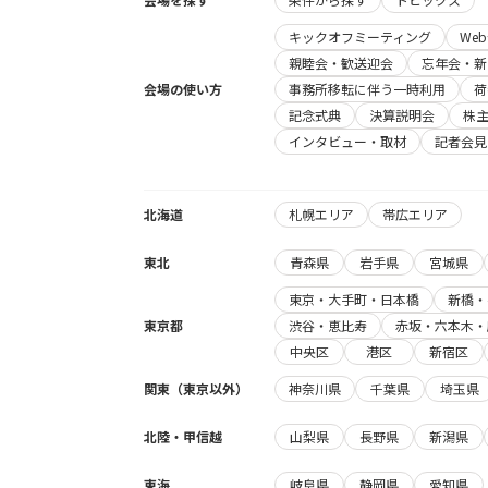
キックオフミーティング
We
親睦会・歓送迎会
忘年会・新
会場の使い方
事務所移転に伴う一時利用
荷
記念式典
決算説明会
株
インタビュー・取材
記者会見
北海道
札幌エリア
帯広エリア
東北
青森県
岩手県
宮城県
東京・大手町・日本橋
新橋・
東京都
渋谷・恵比寿
赤坂・六本木・
中央区
港区
新宿区
関東（東京以外）
神奈川県
千葉県
埼玉県
北陸・甲信越
山梨県
長野県
新潟県
東海
岐阜県
静岡県
愛知県