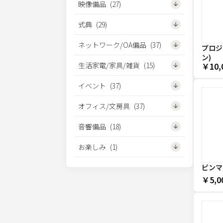
映像備品
(
27
)
式典
(
29
)
ネットワーク/OA備品
(
37
)
プロジェ
ン)
生活家電/家具/雑貨
(
15
)
￥10,
イベント
(
37
)
オフィス/文房具
(
37
)
音響備品
(
18
)
お楽しみ
(
1
)
ピンマ
￥5,0