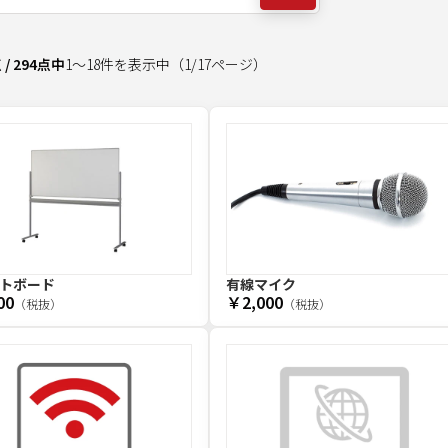
点
/
294
点中
1
～
18
件を表示中
（
1
/
17
ページ）
トボード
有線マイク
00
￥2,000
（税抜）
（税抜）