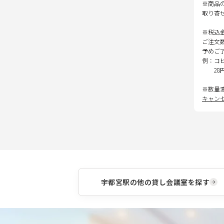
※商品
取り寄
※税込
ご注文
予めご
例：コ
28
※数量
キャン
宇都宮駅
の他の貸し会議室を探す