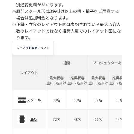
別途変更料がかかります。
※原則スクール形式3名掛け以上の机・椅子をご用意する
場合は追加料金となります。
※正餐・立食のレイアウト図は表記されている最大収容人
数のレイアウトではなく推奨人数でのレイアウト図にな
ります。
レイアウト変更について
通常
プロジェクターあり
レイアウト
最大収容
推奨収容
最大収容
推奨収容
主に3名掛け
主に2名掛け
主に3名掛け
主に2名掛け
スクール
90名
60名
87名
58名
島型
72名
48名
66名
44名