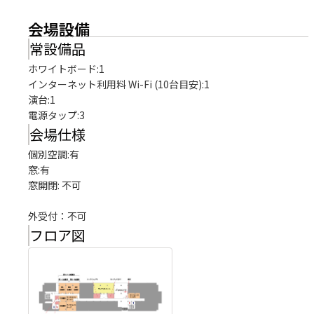
会場設備
常設備品
ホワイトボード
:
1
インターネット利用料 Wi-Fi (10台目安)
:
1
演台
:
1
電源タップ
:
3
会場仕様
個別空調:有

窓:有

窓開閉: 不可

外受付：不可
フロア図