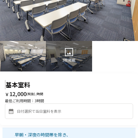
3
枚掲載
基本室料
12,000
￥
(税抜) /時間
最低ご利用時間：
3
時間
早朝・深夜の時間帯を除き、