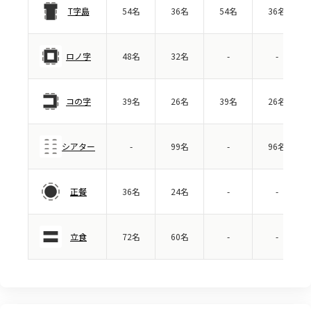
T字島
54名
36名
54名
36名
ロノ字
48名
32名
-
-
コの字
39名
26名
39名
26名
シアター
-
99名
-
96名
正餐
36名
24名
-
-
立食
72名
60名
-
-