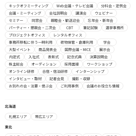
キックオフミーティング
Web会議・テレビ会議
分科会・定例会
会議・ミーティング
会社説明会
講演会
ウェビナー
セミナー
同窓会
親睦会・歓送迎会
忘年会・新年会
パーティー・懇親会・二次会
CBT
筆記試験
選挙事務所
プロジェクトオフィス
レンタルオフィス
事務所移転に伴う一時利用
荷物保管・倉庫利用
学会
大型イベント
商品発表会
国際会議・MICE
展示会
内定式
入社式
表彰式
記念式典
決算説明会
株主総会
オーディション
採用面接
ワークショップ
オンライン研修
合宿・宿泊研修
インターンシップ
インタビュー・取材
記者会見
撮影・収録
お別れの会・法要・偲ぶ会
ご利用事例
会議のお役立ち情報
北海道
札幌エリア
帯広エリア
東北