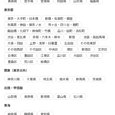
青森県
岩手県
宮城県
秋田県
山形県
福島県
東京都
東京・大手町・日本橋
新橋・有楽町・銀座
秋葉原・神田・御茶ノ水
市ヶ谷・四ツ谷・麹町
飯田橋・九段下・神保町・竹橋
品川・田町・浜松町
渋谷・恵比寿
赤坂・六本木・麻布
新宿
池袋・高田馬場
大森・羽田
上野・浅草・日暮里
五反田
その他東部
その他西部
千代田区
中央区
港区
新宿区
文京区
台東区
墨田区
江東区
品川区
大田区
渋谷区
豊島区
荒川区
板橋区
関東（東京以外）
神奈川県
千葉県
埼玉県
栃木県
群馬県
茨城県
北陸・甲信越
山梨県
長野県
新潟県
富山県
石川県
東海
岐阜県
静岡県
愛知県