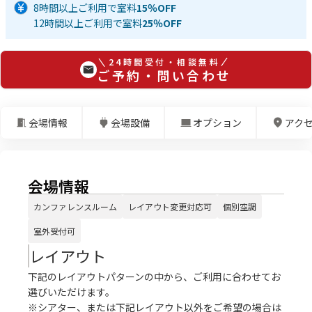
8時間以上ご利用で室料
15％OFF
12時間以上ご利用で室料
25％OFF
24時間受付・相談無料
ご予約・問い合わせ
会場情報
会場設備
オプション
アク
会場情報
カンファレンスルーム
レイアウト変更対応可
個別空調
室外受付可
レイアウト
下記のレイアウトパターンの中から、ご利用に合わせてお
選びいただけます。
※シアター、または下記レイアウト以外をご希望の場合は