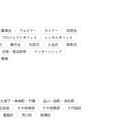
講演会
ウェビナー
セミナー
同窓会
プロジェクトオフィス
レンタルオフィス
E
展示会
内定式
入社式
表彰式
合宿・宿泊研修
インターンシップ
ち情報
・九段下・神保町・竹橋
品川・田町・浜松町
五反田
その他東部
その他西部
千代田区
豊島区
荒川区
板橋区