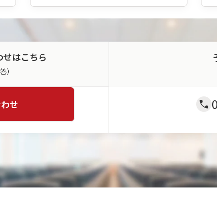
トパ
ター
ンか
らご
利用
に合
わせはこちら
わせ
てお
返答）
選び
いた
だけ
合わせ
ま
す。
※一
部会
場・
パタ
ーン
は対
象外
とな
りま
す。