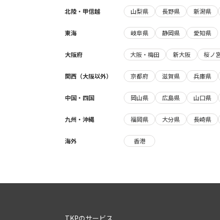
北陸・甲信越
山梨県
長野県
新潟県
東海
岐阜県
静岡県
愛知県
大阪府
大阪・梅田
新大阪
桜ノ
関西（大阪以外）
京都府
滋賀県
兵庫県
中国・四国
岡山県
広島県
山口県
九州・沖縄
福岡県
大分県
長崎県
海外
香港
TKPのサービス