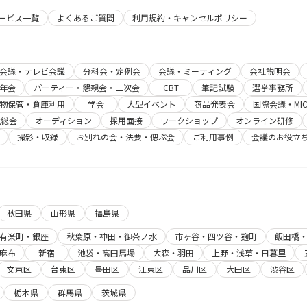
サービス一覧
よくあるご質問
利用規約・キャンセルポリシー
b会議・テレビ会議
分科会・定例会
会議・ミーティング
会社説明会
年会
パーティー・懇親会・二次会
CBT
筆記試験
選挙事務所
物保管・倉庫利用
学会
大型イベント
商品発表会
国際会議・MIC
主総会
オーディション
採用面接
ワークショップ
オンライン研修
撮影・収録
お別れの会・法要・偲ぶ会
ご利用事例
会議のお役立
秋田県
山形県
福島県
有楽町・銀座
秋葉原・神田・御茶ノ水
市ヶ谷・四ツ谷・麹町
飯田橋
麻布
新宿
池袋・高田馬場
大森・羽田
上野・浅草・日暮里
文京区
台東区
墨田区
江東区
品川区
大田区
渋谷区
栃木県
群馬県
茨城県