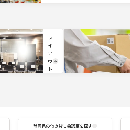
レ
イ
ア
ウ
ト
変
更
TKP
の会
場で
は豊
富な
レイ
静岡県
の他の貸し会議室を探す
アウ