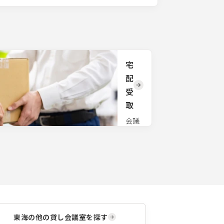
宅
配
受
取
会議
でお
使い
の物
品を
事務
所で
お預
かり
致し
ま
東海
の他の貸し会議室を探す