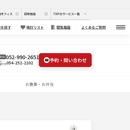
期オフィス
研修施設
TKPのサービス一覧
場を探す
検討リスト
閲覧履歴
よくあるご質問
052-990-2651
専用
予約・問い合わせ
054-252-2202
み・
望の方
お食事・お弁当