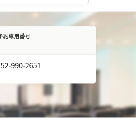
す。
荷物
は事
前に
送り
当日
予約専用番号
は手
ぶら
で来
館頂
く事
052-990-2651
が可
能で
す。