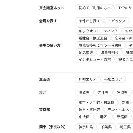
貸会議室ネット
初めてご利用の方へ
TKPの
会場を探す
条件から探す
トピックス
キックオフミーティング
We
親睦会・歓送迎会
忘年会・新
会場の使い方
事務所移転に伴う一時利用
荷
記念式典
決算説明会
株
インタビュー・取材
記者会見
北海道
札幌エリア
帯広エリア
東北
青森県
岩手県
宮城県
東京・大手町・日本橋
新橋・
東京都
渋谷・恵比寿
赤坂・六本木・
中央区
港区
新宿区
関東（東京以外）
神奈川県
千葉県
埼玉県