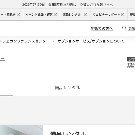
2026年7月30日
令和8年熊本地震により被災された皆さまへ
ィー・懇親会
イベント企画・運営
備品レンタル
ウェビナーサポート
短
初めての方へ
会
パルシェカンファレンスセンター
オプションサービス/オプションについて
ター
予約
予約済
内見希
備品レンタル
備品レンタル