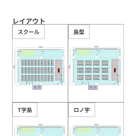
レイアウト
スクール
島型
T字島
ロノ字