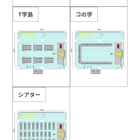
T字島
コの字
シアター