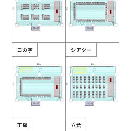
コの字
シアター
正餐
立食