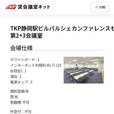
印刷
TKP静岡駅ビルパルシェカンファレンス
第2+3会議室
会場仕様
ホワイトボード
:
1
インターネット利用料 Wi-Fi (10
台目安)
:
1
演台
:
1
電源タップ
:
3
個別空調:有

窓:有

外受付：不可