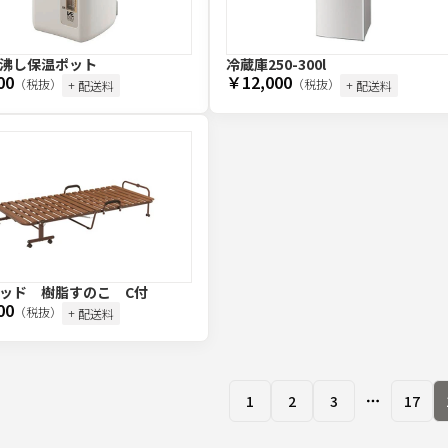
沸し保温ポット
冷蔵庫250-300l
00
￥12,000
（税抜）
（税抜）
+ 配送料
+ 配送料
ッド 樹脂すのこ C付
00
（税抜）
+ 配送料
1
2
3
17
More page