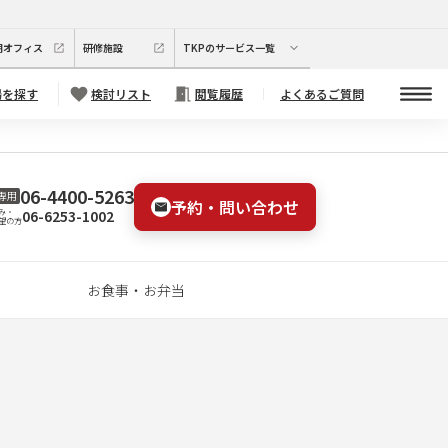
期オフィス
研修施設
TKPのサービス一覧
場を探す
検討リスト
閲覧履歴
よくあるご質問
06-4400-5263
専用
予約・問い合わせ
06-6253-1002
み・
望の方
お食事・お弁当