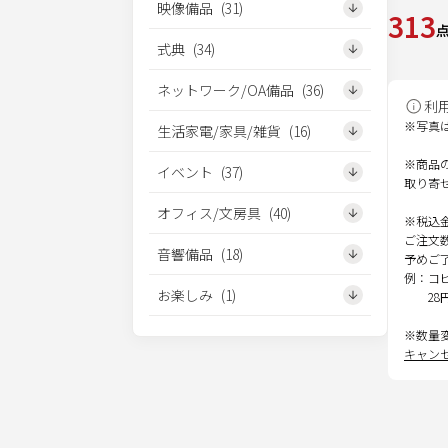
映像備品
(
31
)
313
式典
(
34
)
ネットワーク/OA備品
(
36
)
利
※写真
生活家電/家具/雑貨
(
16
)
※商品
イベント
(
37
)
取り寄
オフィス/文房具
(
40
)
※税込
ご注文
音響備品
(
18
)
予めご
例：コ
お楽しみ
(
1
)
28
※数量
キャン