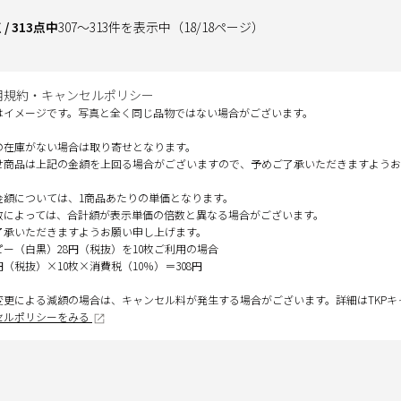
点
/
313
点中
307
～
313
件を表示中
（
18
/
18
ページ）
用規約・キャンセルポリシー
はイメージです。写真と全く同じ品物ではない場合がございます。
の在庫がない場合は取り寄せとなります。
せ商品は上記の金額を上回る場合がございますので、予めご了承いただきますようお
金額については、1商品あたりの単価となります。
数によっては、合計額が表示単価の倍数と異なる場合がございます。
了承いただきますようお願い申し上げます。
ピー（白黒）28円（税抜）を10枚ご利用の場合
円（税抜）×10枚×消費税（10％）＝308円
変更による減額の場合は、キャンセル料が発生する場合がございます。詳細はTKP
セルポリシーをみる