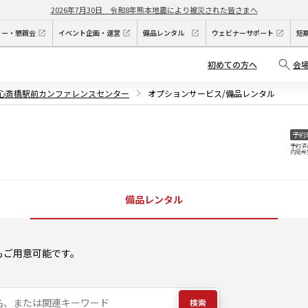
2026年7月30日
令和8年熊本地震により被災された皆さまへ
ィー・懇親会
イベント企画・運営
備品レンタル
ウェビナーサポート
短
初めての方へ
会
P心斎橋駅前カンファレンスセンター
オプションサービス/備品レンタル
予約
予約済
内見希
備品レンタル
もご用意可能です。
検索