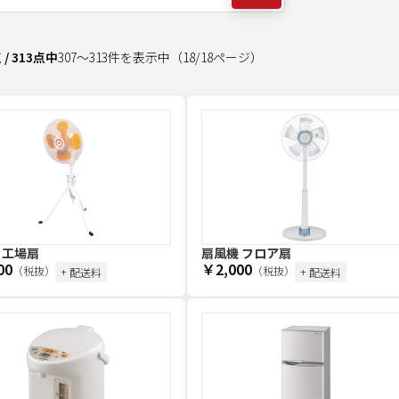
点
/
313
点中
307
～
313
件を表示中
（
18
/
18
ページ）
 工場扇
扇風機 フロア扇
00
￥2,000
（税抜）
（税抜）
+ 配送料
+ 配送料