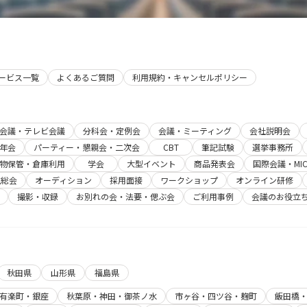
サービス一覧
よくあるご質問
利用規約・キャンセルポリシー
b会議・テレビ会議
分科会・定例会
会議・ミーティング
会社説明会
年会
パーティー・懇親会・二次会
CBT
筆記試験
選挙事務所
物保管・倉庫利用
学会
大型イベント
商品発表会
国際会議・MIC
主総会
オーディション
採用面接
ワークショップ
オンライン研修
撮影・収録
お別れの会・法要・偲ぶ会
ご利用事例
会議のお役立
秋田県
山形県
福島県
有楽町・銀座
秋葉原・神田・御茶ノ水
市ヶ谷・四ツ谷・麹町
飯田橋