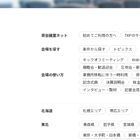
貸会議室ネット
初めてご利用の方へ
TKPの
会場を探す
条件から探す
トピックス
キックオフミーティング
We
親睦会・歓送迎会
忘年会・新
会場の使い方
事務所移転に伴う一時利用
荷
記念式典
決算説明会
株
インタビュー・取材
記者会見
北海道
札幌エリア
帯広エリア
東北
青森県
岩手県
宮城県
東京・大手町・日本橋
新橋・