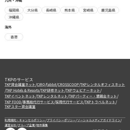
九州・沖縄
福岡県
大分県
長崎県
熊本県
宮崎県
鹿児島県
沖縄県
海外
香港
TKPのサービス
/
/
/
/
TKP貸会議室ネット
CIRQ
fabbit
CROSSCOOP
TKPレンタルオフィスネット
/
/
/
/
TKP Hotels & Resorts
TKP研修ネット
TKPウェビナーネット
/
/
/
TKPイベントネット
TKPレンタルネット
TKPパーティー・懇親会ネット
/
/
/
/
TKP FOOD
事務局代行サービス
採用代行サービス
TKPトラベルネット
TKPスター貸会議室
/
/
/
利用規約・キャンセルポリシー
プライバシーポリシー
ソーシャルメディアガイドライン
/
/
運営会社
グループ企業
物件募集