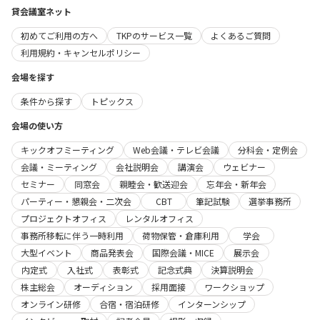
貸会議室ネット
初めてご利用の方へ
TKPのサービス一覧
よくあるご質問
利用規約・キャンセルポリシー
会場を探す
条件から探す
トピックス
会場の使い方
キックオフミーティング
Web会議・テレビ会議
分科会・定例会
会議・ミーティング
会社説明会
講演会
ウェビナー
セミナー
同窓会
親睦会・歓送迎会
忘年会・新年会
パーティー・懇親会・二次会
CBT
筆記試験
選挙事務所
プロジェクトオフィス
レンタルオフィス
事務所移転に伴う一時利用
荷物保管・倉庫利用
学会
大型イベント
商品発表会
国際会議・MICE
展示会
内定式
入社式
表彰式
記念式典
決算説明会
株主総会
オーディション
採用面接
ワークショップ
オンライン研修
合宿・宿泊研修
インターンシップ