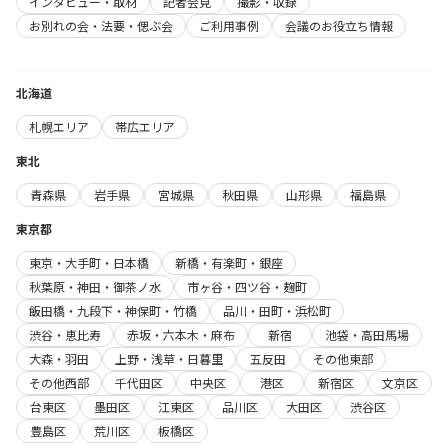
インタビュー・取材
記者会見
撮影・収録
お別れの会・法要・偲ぶ会
ご利用事例
会議のお役立ち情報
北海道
札幌エリア
帯広エリア
東北
青森県
岩手県
宮城県
秋田県
山形県
福島県
東京都
東京・大手町・日本橋
新橋・有楽町・銀座
秋葉原・神田・御茶ノ水
市ヶ谷・四ツ谷・麹町
飯田橋・九段下・神保町・竹橋
品川・田町・浜松町
渋谷・恵比寿
赤坂・六本木・麻布
新宿
池袋・高田馬場
大森・羽田
上野・浅草・日暮里
五反田
その他東部
その他西部
千代田区
中央区
港区
新宿区
文京区
台東区
墨田区
江東区
品川区
大田区
渋谷区
豊島区
荒川区
板橋区