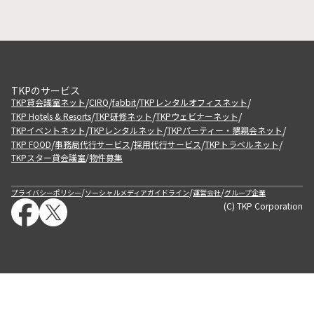
TKPのサービス
/
/
/
/
TKP貸会議室ネット
CIRQ
fabbit
TKPレンタルオフィスネット
/
/
/
TKP Hotels & Resorts
TKP研修ネット
TKPウェビナーネット
/
/
/
TKPイベントネット
TKPレンタルネット
TKPパーティー・懇親会ネット
/
/
/
/
TKP FOOD
事務局代行サービス
採用代行サービス
TKPトラベルネット
TKPスター貸会議室
物件募集
/
/
/
/
プライバシーポリシー
ソーシャルメディアガイドライン
運営会社
グループ企業
(C) TKP Corporation