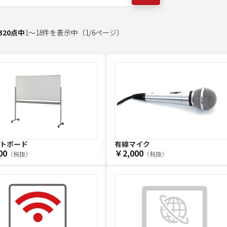
320
点中
1
～
18
件を表示中
（
1
/
6
ページ）
トボード
有線マイク
00
￥2,000
（税抜）
（税抜）