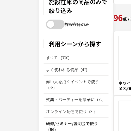
施設在庫の商品のみで
絞り込み
96
点
/
施設在庫のみ
利用シーンから探す
すべて
(
320
)
よく使われる備品
(
47
)
偉い人を招くイベントで使う
ホワイ
(
53
)
￥3,0
式典・パーティーを豪華に
(
72
)
オンライン配信で使う
(
30
)
研修/セミナー/説明会で使う
(
96
)