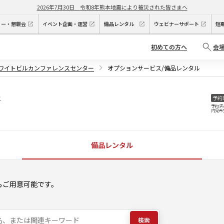
2026年7月30日
令和8年熊本地震により被災された皆さまへ
ィー・懇親会
イベント企画・運営
備品レンタル
ウェビナーサポート
短
初めての方へ
会
ホワイトビルカンファレンスセンター
オプションサービス/備品レンタル
ー
予約
予約済
内見希
備品レンタル
もご用意可能です。
検索