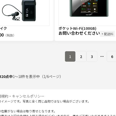
イク
ポケットWi-Fi(100GB)
お問い合わせください
00
+ 配送料
（税抜）
1
2
3
6
More pa
320
点中
1
～
18
件を表示中
（
1
/
6
ページ）
用規約・キャンセルポリシー
はイメージです。写真と全く同じ品物ではない場合がございます。
の在庫がない場合は取り寄せとなります。
せ商品は上記の金額を上回る場合がございますので、予めご了承いただきますようお