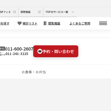
期オフィス
研修施設
TKPのサービス一覧
場を探す
検討リスト
閲覧履歴
よくあるご質問
011-600-2607
専用
予約・問い合わせ
011-241-3225
み・
望の方
お食事・お弁当