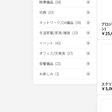
映像備品
(
38
)
式典
(
33
)
ネットワーク/OA備品
(
36
)
プロジェ
ン)
生活家電/家具/雑貨
(
15
)
￥25,
イベント
(
41
)
オフィス/文房具
(
37
)
音響備品
(
21
)
お楽しみ
(
1
)
スクリー
￥5,0