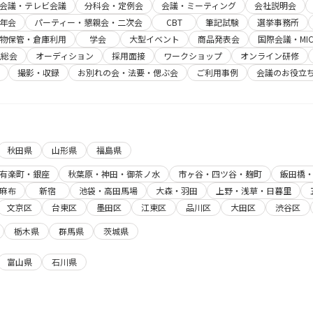
b会議・テレビ会議
分科会・定例会
会議・ミーティング
会社説明会
年会
パーティー・懇親会・二次会
CBT
筆記試験
選挙事務所
物保管・倉庫利用
学会
大型イベント
商品発表会
国際会議・MIC
主総会
オーディション
採用面接
ワークショップ
オンライン研修
撮影・収録
お別れの会・法要・偲ぶ会
ご利用事例
会議のお役立
秋田県
山形県
福島県
有楽町・銀座
秋葉原・神田・御茶ノ水
市ヶ谷・四ツ谷・麹町
飯田橋
麻布
新宿
池袋・高田馬場
大森・羽田
上野・浅草・日暮里
文京区
台東区
墨田区
江東区
品川区
大田区
渋谷区
栃木県
群馬県
茨城県
富山県
石川県