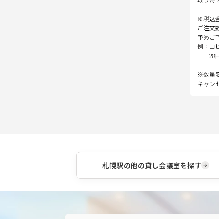
※税込
ご注文
予めご
例：コ
28
※数量
キャン
札幌駅
の他の貸し会議室を探す