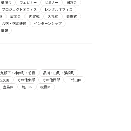
講演会
ウェビナー
セミナー
同窓会
プロジェクトオフィス
レンタルオフィス
E
展示会
内定式
入社式
表彰式
合宿・宿泊研修
インターンシップ
ち情報
・九段下・神保町・竹橋
品川・田町・浜松町
五反田
その他東部
その他西部
千代田区
豊島区
荒川区
板橋区