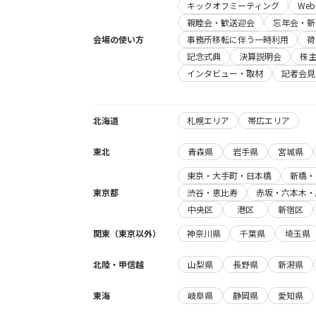
キックオフミーティング
We
親睦会・歓送迎会
忘年会・新
会場の使い方
事務所移転に伴う一時利用
荷
記念式典
決算説明会
株
インタビュー・取材
記者会見
北海道
札幌エリア
帯広エリア
東北
青森県
岩手県
宮城県
東京・大手町・日本橋
新橋・
東京都
渋谷・恵比寿
赤坂・六本木・
中央区
港区
新宿区
関東（東京以外）
神奈川県
千葉県
埼玉県
北陸・甲信越
山梨県
長野県
新潟県
東海
岐阜県
静岡県
愛知県