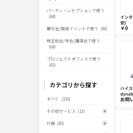
パーティ・レセプションで使う
(
68
)
インター
安)
￥0
展示会/販促イベントで使う
(
80
)
株主総会/学会/講演会で使う
(
68
)
プロジェクトオフィスで使う
(
63
)
カテゴリから探す
ハイス
dynab
お問
すべて
(
320
)
その他サービス
(
13
)
什器
(
85
)