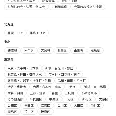
インタビュー・取材
記者会見
撮影・収録
お別れの会・法要・偲ぶ会
ご利用事例
会議のお役立ち情報
北海道
札幌エリア
帯広エリア
東北
青森県
岩手県
宮城県
秋田県
山形県
福島県
東京都
東京・大手町・日本橋
新橋・有楽町・銀座
秋葉原・神田・御茶ノ水
市ヶ谷・四ツ谷・麹町
飯田橋・九段下・神保町・竹橋
品川・田町・浜松町
渋谷・恵比寿
赤坂・六本木・麻布
新宿
池袋・高田馬場
大森・羽田
上野・浅草・日暮里
五反田
その他東部
その他西部
千代田区
中央区
港区
新宿区
文京区
台東区
墨田区
江東区
品川区
大田区
渋谷区
豊島区
荒川区
板橋区