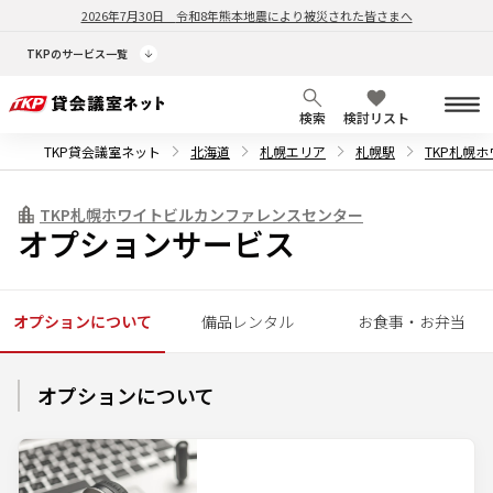
2026年7月30日
令和8年熊本地震により被災された皆さまへ
TKPのサービス一覧
検索
検討リスト
TKP貸会議室ネット
北海道
札幌エリア
札幌駅
TKP札幌
TKP札幌ホワイトビルカンファレンスセンター
オプションサービス
オプションについて
備品レンタル
お食事・お弁当
オプションについて