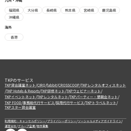
九州・沖縄
福岡県
大分県
長崎県
熊本県
宮崎県
鹿児島県
沖縄県
海外
香港
TKPのサービス
/
/
/
/
TKP貸会議室ネット
CIRQ
fabbit
CROSSCOOP
TKPレンタルオフィスネット
/
/
/
/
TKP Hotels & Resorts
TKP研修ネット
TKPウェビナーネット
/
/
/
TKPイベントネット
TKPレンタルネット
TKPパーティー・懇親会ネット
/
/
/
/
TKP FOOD
事務局代行サービス
採用代行サービス
TKPトラベルネット
TKPスター貸会議室
/
/
/
利用規約・キャンセルポリシー
プライバシーポリシー
ソーシャルメディアガイドライン
/
/
運営会社
グループ企業
物件募集