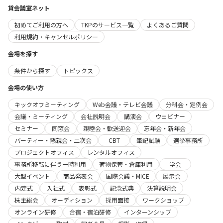
貸会議室ネット
初めてご利用の方へ
TKPのサービス一覧
よくあるご質問
利用規約・キャンセルポリシー
会場を探す
条件から探す
トピックス
会場の使い方
キックオフミーティング
Web会議・テレビ会議
分科会・定例会
会議・ミーティング
会社説明会
講演会
ウェビナー
セミナー
同窓会
親睦会・歓送迎会
忘年会・新年会
パーティー・懇親会・二次会
CBT
筆記試験
選挙事務所
プロジェクトオフィス
レンタルオフィス
事務所移転に伴う一時利用
荷物保管・倉庫利用
学会
大型イベント
商品発表会
国際会議・MICE
展示会
内定式
入社式
表彰式
記念式典
決算説明会
株主総会
オーディション
採用面接
ワークショップ
オンライン研修
合宿・宿泊研修
インターンシップ