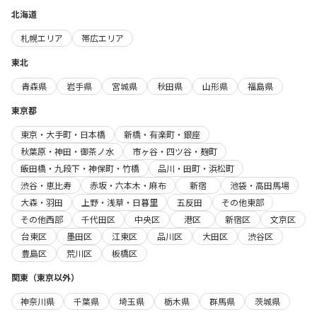
北海道
札幌エリア
帯広エリア
東北
青森県
岩手県
宮城県
秋田県
山形県
福島県
東京都
東京・大手町・日本橋
新橋・有楽町・銀座
秋葉原・神田・御茶ノ水
市ヶ谷・四ツ谷・麹町
飯田橋・九段下・神保町・竹橋
品川・田町・浜松町
渋谷・恵比寿
赤坂・六本木・麻布
新宿
池袋・高田馬場
大森・羽田
上野・浅草・日暮里
五反田
その他東部
その他西部
千代田区
中央区
港区
新宿区
文京区
台東区
墨田区
江東区
品川区
大田区
渋谷区
豊島区
荒川区
板橋区
関東（東京以外）
神奈川県
千葉県
埼玉県
栃木県
群馬県
茨城県