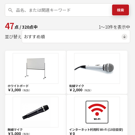
検索
47
点
/
320
点中
1
～
10
件を表示中
並び替え
ホワイトボード
有線マイク
￥3,000
￥2,000
（税抜）
（税抜）
無線マイク
インターネット利用料 Wi-Fi (10台目安)
￥5,000
￥0
（税抜）