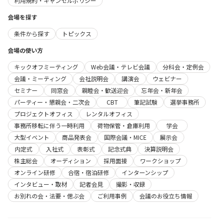
利用規約・キャンセルポリシー
会場を探す
条件から探す
トピックス
会場の使い方
キックオフミーティング
Web会議・テレビ会議
分科会・定例会
会議・ミーティング
会社説明会
講演会
ウェビナー
セミナー
同窓会
親睦会・歓送迎会
忘年会・新年会
パーティー・懇親会・二次会
CBT
筆記試験
選挙事務所
プロジェクトオフィス
レンタルオフィス
事務所移転に伴う一時利用
荷物保管・倉庫利用
学会
大型イベント
商品発表会
国際会議・MICE
展示会
内定式
入社式
表彰式
記念式典
決算説明会
株主総会
オーディション
採用面接
ワークショップ
オンライン研修
合宿・宿泊研修
インターンシップ
インタビュー・取材
記者会見
撮影・収録
お別れの会・法要・偲ぶ会
ご利用事例
会議のお役立ち情報