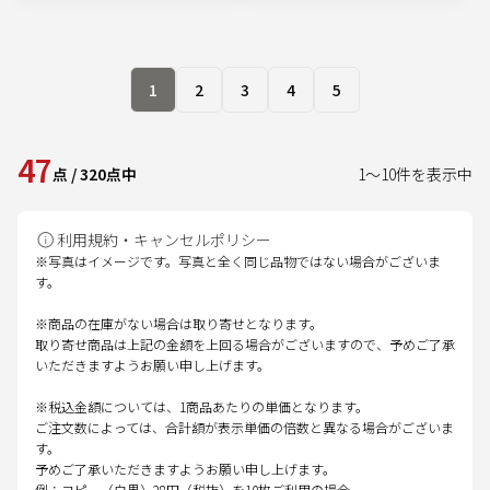
1
2
3
4
5
47
点
/
320
点中
1
～
10
件を表示中
利用規約・キャンセルポリシー
※写真はイメージです。写真と全く同じ品物ではない場合がございま
す。
※商品の在庫がない場合は取り寄せとなります。
取り寄せ商品は上記の金額を上回る場合がございますので、予めご了承
いただきますようお願い申し上げます。
※税込金額については、1商品あたりの単価となります。
ご注文数によっては、合計額が表示単価の倍数と異なる場合がございま
す。
予めご了承いただきますようお願い申し上げます。
例：コピー（白黒）28円（税抜）を10枚ご利用の場合