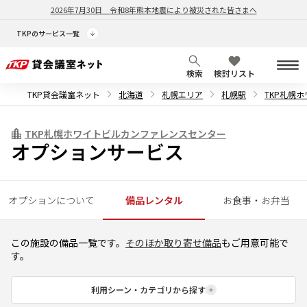
2026年7月30日
令和8年熊本地震により被災された皆さまへ
TKPのサービス一覧
検索
検討リスト
TKP貸会議室ネット
北海道
札幌エリア
札幌駅
TKP札幌
TKP札幌ホワイトビルカンファレンスセンター
オプションサービス
オプションについて
備品レンタル
お食事・お弁当
この施設の備品一覧です。
そのほか取り寄せ備品
もご用意可能で
す。
利用シーン・カテゴリから探す