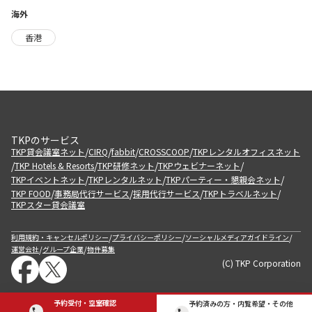
海外
香港
TKPのサービス
/
/
/
/
TKP貸会議室ネット
CIRQ
fabbit
CROSSCOOP
TKPレンタルオフィスネット
/
/
/
/
TKP Hotels & Resorts
TKP研修ネット
TKPウェビナーネット
/
/
/
TKPイベントネット
TKPレンタルネット
TKPパーティー・懇親会ネット
/
/
/
/
TKP FOOD
事務局代行サービス
採用代行サービス
TKPトラベルネット
TKPスター貸会議室
/
/
/
利用規約・キャンセルポリシー
プライバシーポリシー
ソーシャルメディアガイドライン
/
/
運営会社
グループ企業
物件募集
(C) TKP Corporation
予約受付・空室確認
予約済みの方・内覧希望・その他