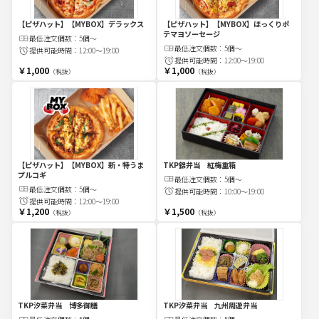
【ピザハット】【MYBOX】デラックス
【ピザハット】【MYBOX】ほっくりポ
テマヨソーセージ
最低注文
個
数：
5個～
最低注文
個
数：
5個～
提供可能時間：
12:00～19:00
提供可能時間：
12:00～19:00
￥1,000
￥1,000
（税抜）
（税抜）
【ピザハット】【MYBOX】新・特うま
TKP錦弁当 紅梅重箱
プルコギ
最低注文
個
数：
5個～
最低注文
個
数：
5個～
提供可能時間：
10:00～19:00
提供可能時間：
12:00～19:00
￥1,200
￥1,500
（税抜）
（税抜）
TKP汐菜弁当 博多御膳
TKP汐菜弁当 九州周遊弁当