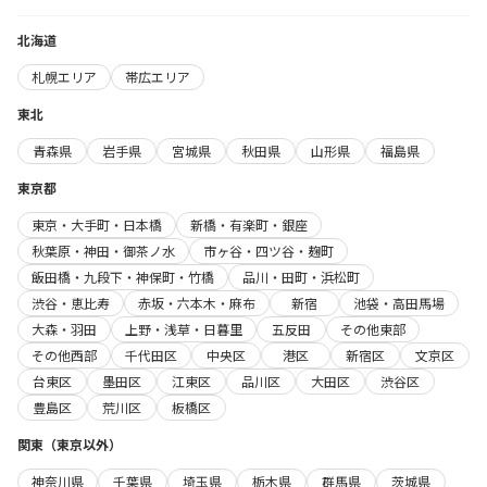
北海道
札幌エリア
帯広エリア
東北
青森県
岩手県
宮城県
秋田県
山形県
福島県
東京都
東京・大手町・日本橋
新橋・有楽町・銀座
秋葉原・神田・御茶ノ水
市ヶ谷・四ツ谷・麹町
飯田橋・九段下・神保町・竹橋
品川・田町・浜松町
渋谷・恵比寿
赤坂・六本木・麻布
新宿
池袋・高田馬場
大森・羽田
上野・浅草・日暮里
五反田
その他東部
その他西部
千代田区
中央区
港区
新宿区
文京区
台東区
墨田区
江東区
品川区
大田区
渋谷区
豊島区
荒川区
板橋区
関東（東京以外）
神奈川県
千葉県
埼玉県
栃木県
群馬県
茨城県