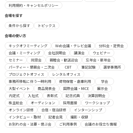
利用規約・キャンセルポリシー
会場を探す
条件から探す
トピックス
会場の使い方
キックオフミーティング
Web会議・テレビ会議
分科会・定例会
会議・ミーティング
会社説明会
講演会
ウェビナー
セミナー
同窓会
親睦会・歓送迎会
忘年会・新年会
パーティー・懇親会・二次会
CBT
筆記試験
選挙事務所
プロジェクトオフィス
レンタルオフィス
事務所移転に伴う一時利用
荷物保管・倉庫利用
学会
大型イベント
商品発表会
国際会議・MICE
展示会
内定式
入社式
表彰式
記念式典
決算説明会
株主総会
オーディション
採用面接
ワークショップ
オンライン研修
合宿・宿泊研修
インターンシップ
インタビュー・取材
記者会見
撮影・収録
お別れの会・法要・偲ぶ会
ご利用事例
会議のお役立ち情報