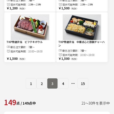
最低注文
個
数：
5個～
最低注文
個
数：
5個～
提供可能時間：
10時～19時
提供可能時間：
10時～19時
￥1,200
￥1,500
（税抜）
（税抜）
TKP特選弁当 ビフテキボウル
TKP特選弁当 中華点心と鉄鍋チャーハ
ン
最低注文
個
数：
7個～
最低注文
個
数：
7個～
提供可能時間：
10:00～18:00
提供可能時間：
10:00～18:00
￥1,500
￥1,500
（税抜）
（税抜）
1
2
3
4
15
More pages
149
点
/
149
点中
21
～
30
件を表示中