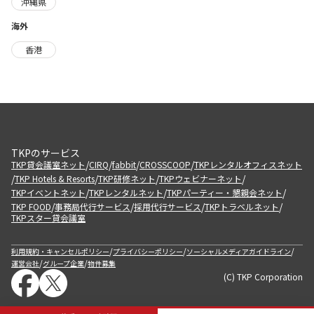
沖縄県
海外
香港
TKPのサービス
/
/
/
/
TKP貸会議室ネット
CIRQ
fabbit
CROSSCOOP
TKPレンタルオフィスネット
/
/
/
/
TKP Hotels & Resorts
TKP研修ネット
TKPウェビナーネット
/
/
/
TKPイベントネット
TKPレンタルネット
TKPパーティー・懇親会ネット
/
/
/
/
TKP FOOD
事務局代行サービス
採用代行サービス
TKPトラベルネット
TKPスター貸会議室
/
/
/
利用規約・キャンセルポリシー
プライバシーポリシー
ソーシャルメディアガイドライン
/
/
運営会社
グループ企業
物件募集
(C) TKP Corporation