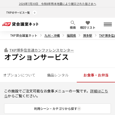
2026年7月30日
令和8年熊本地震により被災された皆さまへ
TKPのサービス一覧
検索
検討リスト
TKP貸会議室ネット
九州・沖縄
福岡県
博多駅
TKP博多
TKP博多住吉通カンファレンスセンター
オプションサービス
オプションについて
備品レンタル
お食事・お弁当
この施設でご注文可能なお食事メニューの一覧です。
詳細はこち
ら
からご覧ください。
利用シーン・カテゴリから探す