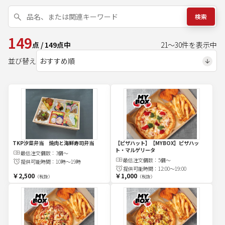
検索
149
点
/
149
点中
21
～
30
件を表示中
並び替え
TKP汐菜弁当 焼肉と海鮮寿司弁当
【ピザハット】【MYBOX】ピザハッ
ト・マルゲリータ
最低注文
個
数：
3個～
最低注文
個
数：
5個～
提供可能時間：
10時～19時
提供可能時間：
12:00～19:00
￥2,500
￥1,000
（税抜）
（税抜）