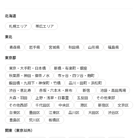
北海道
札幌エリア
帯広エリア
東北
青森県
岩手県
宮城県
秋田県
山形県
福島県
東京都
東京・大手町・日本橋
新橋・有楽町・銀座
秋葉原・神田・御茶ノ水
市ヶ谷・四ツ谷・麹町
飯田橋・九段下・神保町・竹橋
品川・田町・浜松町
渋谷・恵比寿
赤坂・六本木・麻布
新宿
池袋・高田馬場
大森・羽田
上野・浅草・日暮里
五反田
その他東部
その他西部
千代田区
中央区
港区
新宿区
文京区
台東区
墨田区
江東区
品川区
大田区
渋谷区
豊島区
荒川区
板橋区
関東（東京以外）