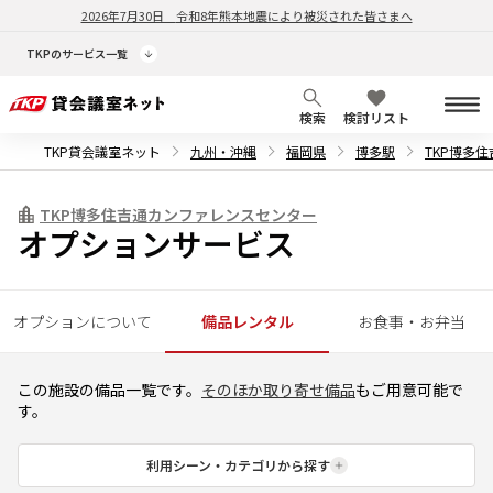
2026年7月30日
令和8年熊本地震により被災された皆さまへ
TKPのサービス一覧
検索
検討リスト
TKP貸会議室ネット
九州・沖縄
福岡県
博多駅
TKP博多
TKP博多住吉通カンファレンスセンター
オプションサービス
オプションについて
備品レンタル
お食事・お弁当
この施設の備品一覧です。
そのほか取り寄せ備品
もご用意可能で
す。
利用シーン・カテゴリから探す