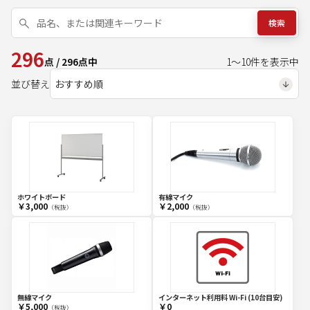
検索
296
点
/
296
点中
1
～
10
件を表示中
並び替え
ホワイトボード
有線マイク
￥3,000
￥2,000
（税抜）
（税抜）
無線マイク
インターネット利用料 Wi-Fi (10台目安)
￥5,000
￥0
（税抜）