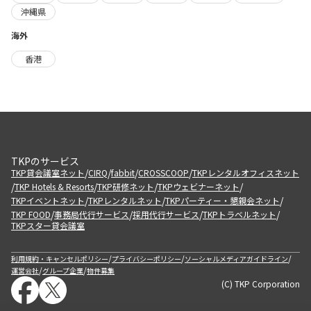
沖縄県
海外
香港
TKPのサービス
/
/
/
/
TKP貸会議室ネット
CIRQ
fabbit
CROSSCOOP
TKPレンタルオフィスネット
/
/
/
/
TKP Hotels & Resorts
TKP研修ネット
TKPウェビナーネット
/
/
/
TKPイベントネット
TKPレンタルネット
TKPパーティー・懇親会ネット
/
/
/
/
TKP FOOD
事務局代行サービス
採用代行サービス
TKPトラベルネット
TKPスター貸会議室
/
/
/
利用規約・キャンセルポリシー
プライバシーポリシー
ソーシャルメディアガイドライン
/
/
運営会社
グループ企業
物件募集
(C) TKP Corporation