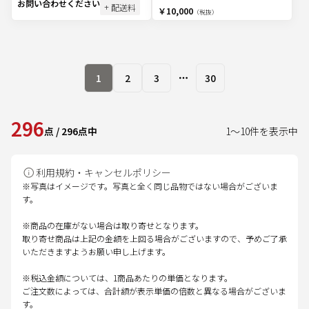
お問い合わせください
+ 配送料
￥10,000
（税抜）
1
2
3
30
More pages
296
点
/
296
点中
1
～
10
件を表示中
利用規約・キャンセルポリシー
※写真はイメージです。写真と全く同じ品物ではない場合がございま
す。
※商品の在庫がない場合は取り寄せとなります。
取り寄せ商品は上記の金額を上回る場合がございますので、予めご了承
いただきますようお願い申し上げます。
※税込金額については、1商品あたりの単価となります。
ご注文数によっては、合計額が表示単価の倍数と異なる場合がございま
す。