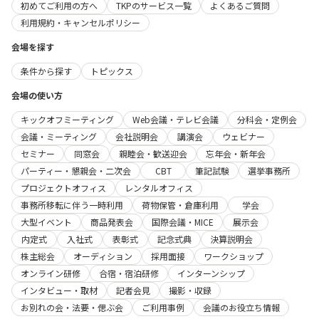
初めてご利用の方へ
TKPのサービス一覧
よくあるご質問
利用規約・キャンセルポリシー
会場を探す
条件から探す
トピックス
会場の使い方
キックオフミーティング
Web会議・テレビ会議
分科会・定例会
会議・ミーティング
会社説明会
講演会
ウェビナー
セミナー
同窓会
親睦会・歓送迎会
忘年会・新年会
パーティー・懇親会・二次会
CBT
筆記試験
選挙事務所
プロジェクトオフィス
レンタルオフィス
事務所移転に伴う一時利用
荷物保管・倉庫利用
学会
大型イベント
商品発表会
国際会議・MICE
展示会
内定式
入社式
表彰式
記念式典
決算説明会
株主総会
オーディション
採用面接
ワークショップ
オンライン研修
合宿・宿泊研修
インターンシップ
インタビュー・取材
記者会見
撮影・収録
お別れの会・法要・偲ぶ会
ご利用事例
会議のお役立ち情報