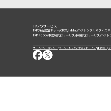
TKPのサービス
/
/
/
TKP貸会議室ネット
CIRQ
fabbit
TKPレンタルオフィスネ
/
/
/
TKP FOOD
事務局代行サービス
採用代行サービス
TKP
/
/
/
プライバシーポリシー
ソーシャルメディアガイドライン
運営会社
グ