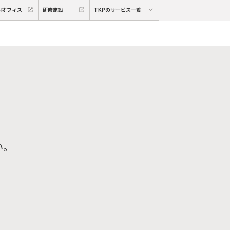
期オフィス
研修施設
TKPのサービス一覧
い。