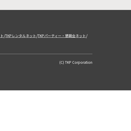
/
/
/
ット
TKPレンタルネット
TKPパーティー・懇親会ネット
(C) TKP Corporation