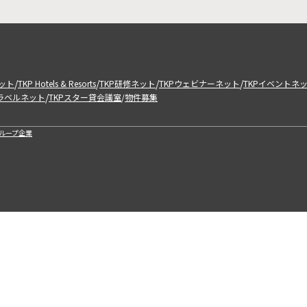
/
/
/
/
ット
TKP Hotels & Resorts
TKP研修ネット
TKPウェビナーネット
TKPイベントネ
/
トラベルネット
TKPスター貸会議室
物件募集
/
ループ企業