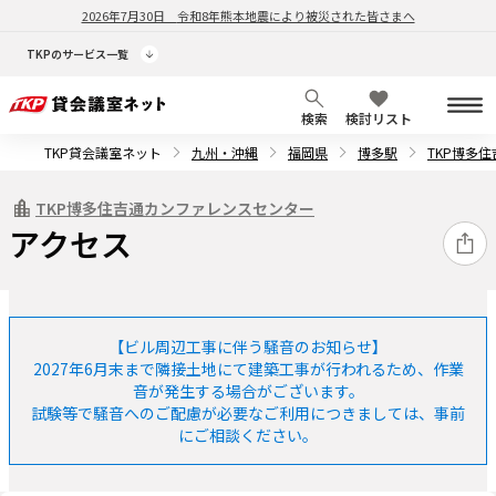
2026年7月30日
令和8年熊本地震により被災された皆さまへ
TKPのサービス一覧
検索
検討リスト
TKP貸会議室ネット
九州・沖縄
福岡県
博多駅
TKP博多
TKP博多住吉通カンファレンスセンター
アクセス
【ビル周辺工事に伴う騒音のお知らせ】
2027年6月末まで隣接土地にて建築工事が行われるため、作業
音が発生する場合がございます。
試験等で騒音へのご配慮が必要なご利用につきましては、事前
にご相談ください。