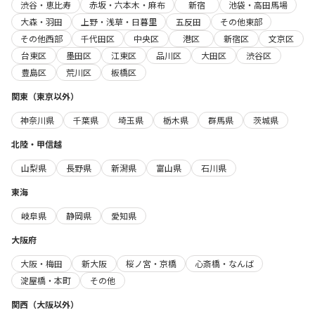
渋谷・恵比寿
赤坂・六本木・麻布
新宿
池袋・高田馬場
大森・羽田
上野・浅草・日暮里
五反田
その他東部
その他西部
千代田区
中央区
港区
新宿区
文京区
台東区
墨田区
江東区
品川区
大田区
渋谷区
豊島区
荒川区
板橋区
関東（東京以外）
神奈川県
千葉県
埼玉県
栃木県
群馬県
茨城県
北陸・甲信越
山梨県
長野県
新潟県
富山県
石川県
東海
岐阜県
静岡県
愛知県
大阪府
大阪・梅田
新大阪
桜ノ宮・京橋
心斎橋・なんば
淀屋橋・本町
その他
関西（大阪以外）