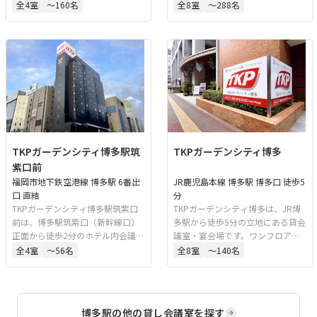
ィングルームを備えた貸会議室施
会、会議、研修、セミナーに対応
全
4
室
〜160名
全
8
室
〜288名
設です。ワンフロアに大小様々な
しており、最大240名収容の大会
会場が4室あり、講演会場と控室と
場や応接室も備えています。多様
いった併用にも対応可能です。
なレイアウトや用途に対応可能な
会場構成となっています。
TKPガーデンシティ博多駅筑
TKPガーデンシティ博多
紫口前
福岡市地下鉄空港線 博多駅 6番出
JR鹿児島本線 博多駅 博多口 徒歩5
口 直結
分
TKPガーデンシティ博多駅筑紫口
TKPガーデンシティ博多は、JR博
前は、博多駅筑紫口（新幹線口）
多駅から徒歩5分の立地にある貸会
正面から徒歩2分のホテル内会議室
議室・宴会場です。ワンフロアに
です。地下鉄東6番出入口に直結し
全会場が集約されており、一部の
全
4
室
〜56名
全
8
室
〜140名
ており、天候に左右されずにアク
会場は接続可能なため、多人数の
セスできます。最大42名収容の会
来場にも対応できます。大規模な
場を備え、会議や研修、面接、試
レセプションから中規模会議、ハ
験など多様な用途に対応していま
イブリッド配信によるセミナーや
博多駅
の他の貸し会議室を探す
す。
講演会など、さまざまな用途に適