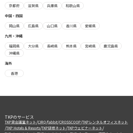
京都府
滋賀県
兵庫県
和歌山県
中国・四国
岡山県
広島県
山口県
香川県
愛媛県
九州・沖縄
福岡県
大分県
長崎県
熊本県
宮崎県
鹿児島県
沖縄県
海外
香港
TKPのサービス
/
/
/
/
TKP貸会議室ネット
CIRQ
fabbit
CROSSCOOP
TKPレンタルオフィスネット
/
/
/
/
TKP Hotels & Resorts
TKP研修ネット
TKPウェビナーネット