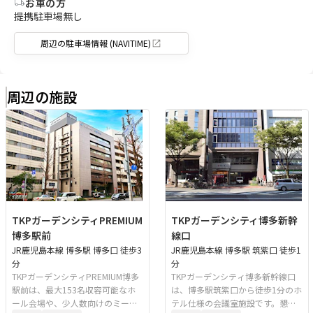
お車の方
提携駐車場無し
周辺の駐車場情報 (NAVITIME)
周辺の施設
TKPガーデンシティPREMIUM
TKPガーデンシティ博多新幹
博多駅前
線口
JR鹿児島本線 博多駅 博多口 徒歩3
JR鹿児島本線 博多駅 筑紫口 徒歩1
分
分
TKPガーデンシティPREMIUM博多
TKPガーデンシティ博多新幹線口
駅前は、最大153名収容可能なホ
は、博多駅筑紫口から徒歩1分のホ
ール会場や、少人数向けのミーテ
テル仕様の会議室施設です。懇親