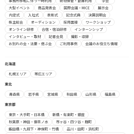
事務所移転に伴う一時利用
荷物保管・倉庫利用
学会
大型イベント
商品発表会
国際会議・MICE
展示会
内定式
入社式
表彰式
記念式典
決算説明会
株主総会
オーディション
採用面接
ワークショップ
オンライン研修
合宿・宿泊研修
インターンシップ
インタビュー・取材
記者会見
撮影・収録
お別れの会・法要・偲ぶ会
ご利用事例
会議のお役立ち情報
北海道
札幌エリア
帯広エリア
東北
青森県
岩手県
宮城県
秋田県
山形県
福島県
東京都
東京・大手町・日本橋
新橋・有楽町・銀座
秋葉原・神田・御茶ノ水
市ヶ谷・四ツ谷・麹町
飯田橋・九段下・神保町・竹橋
品川・田町・浜松町