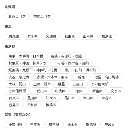
北海道
札幌エリア
帯広エリア
東北
青森県
岩手県
宮城県
秋田県
山形県
福島県
東京都
東京・大手町・日本橋
新橋・有楽町・銀座
秋葉原・神田・御茶ノ水
市ヶ谷・四ツ谷・麹町
飯田橋・九段下・神保町・竹橋
品川・田町・浜松町
渋谷・恵比寿
赤坂・六本木・麻布
新宿
池袋・高田馬場
大森・羽田
上野・浅草・日暮里
五反田
その他東部
その他西部
千代田区
中央区
港区
新宿区
文京区
台東区
墨田区
江東区
品川区
大田区
渋谷区
豊島区
荒川区
板橋区
関東（東京以外）
神奈川県
千葉県
埼玉県
栃木県
群馬県
茨城県