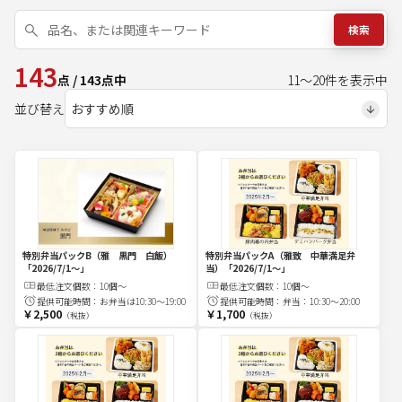
検索
143
点
/
143
点中
11
～
20
件を表示中
並び替え
特別弁当パックB（雅 黒門 白飯）
特別弁当パックA（雅致 中華満足弁
「2026/7/1〜」
当）
「2026/7/1〜」
最低注文
個
数：
10個～
最低注文
個
数：
10個～
提供可能時間：
お弁当は10:30～19:00
提供可能時間：
弁当：10:30～20:00
￥2,500
￥1,700
（税抜）
（税抜）