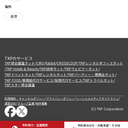
海外
香港
TKPのサービス
/
/
/
/
TKP貸会議室ネット
CIRQ
fabbit
CROSSCOOP
TKPレンタルオフィスネット
/
/
/
/
TKP Hotels & Resorts
TKP研修ネット
TKPウェビナーネット
/
/
/
TKPイベントネット
TKPレンタルネット
TKPパーティー・懇親会ネット
/
/
/
/
TKP FOOD
事務局代行サービス
採用代行サービス
TKPトラベルネット
TKPスター貸会議室
/
/
/
利用規約・キャンセルポリシー
プライバシーポリシー
ソーシャルメディアガイドライン
/
/
運営会社
グループ企業
物件募集
(C) TKP Corporation
予約受付・空室確認
予約済みの方・内覧希望・その他