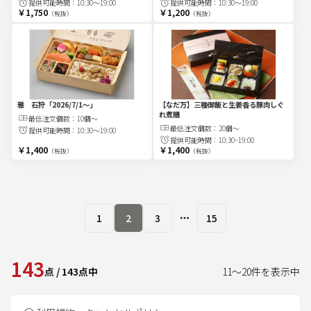
提供可能時間：
10:30～19:00
提供可能時間：
10:30～19:00
￥1,750
￥1,200
（税抜）
（税抜）
雅 石狩
「2026/7/1～」
【なだ万】三種御飯と生姜香る豚肉しぐ
れ煮膳
最低注文
個
数：
10個～
最低注文
個
数：
20個～
提供可能時間：
10:30～19:00
提供可能時間：
10:30~19:00
￥1,400
￥1,400
（税抜）
（税抜）
1
2
3
15
More pages
143
点
/
143
点中
11
～
20
件を表示中