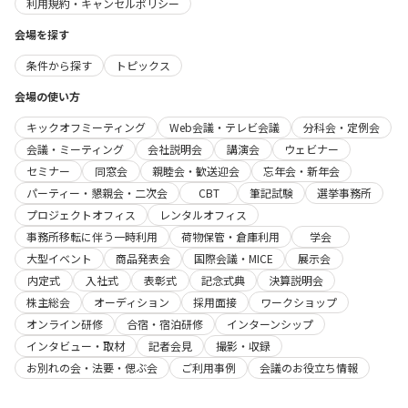
利用規約・キャンセルポリシー
会場を探す
条件から探す
トピックス
会場の使い方
キックオフミーティング
Web会議・テレビ会議
分科会・定例会
会議・ミーティング
会社説明会
講演会
ウェビナー
セミナー
同窓会
親睦会・歓送迎会
忘年会・新年会
パーティー・懇親会・二次会
CBT
筆記試験
選挙事務所
プロジェクトオフィス
レンタルオフィス
事務所移転に伴う一時利用
荷物保管・倉庫利用
学会
大型イベント
商品発表会
国際会議・MICE
展示会
内定式
入社式
表彰式
記念式典
決算説明会
株主総会
オーディション
採用面接
ワークショップ
オンライン研修
合宿・宿泊研修
インターンシップ
インタビュー・取材
記者会見
撮影・収録
お別れの会・法要・偲ぶ会
ご利用事例
会議のお役立ち情報