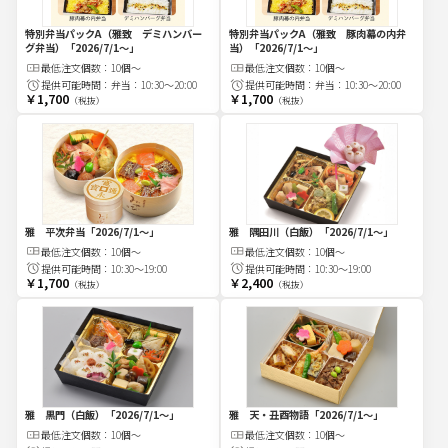
特別弁当パックA（雅致 デミハンバー
特別弁当パックA（雅致 豚肉幕の内弁
グ弁当）
「2026/7/1〜」
当）
「2026/7/1〜」
最低注文
個
数：
10個～
最低注文
個
数：
10個～
提供可能時間：
弁当：10:30～20:00
提供可能時間：
弁当：10:30～20:00
￥1,700
￥1,700
（税抜）
（税抜）
雅 平次弁当
「2026/7/1～」
雅 隅田川（白飯）
「2026/7/1～」
最低注文
個
数：
10個～
最低注文
個
数：
10個～
提供可能時間：
10:30～19:00
提供可能時間：
10:30～19:00
￥1,700
￥2,400
（税抜）
（税抜）
雅 黒門（白飯）
「2026/7/1～」
雅 天・丑酉物語
「2026/7/1～」
最低注文
個
数：
10個～
最低注文
個
数：
10個～