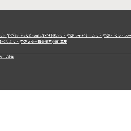
/
/
/
/
ット
TKP Hotels & Resorts
TKP研修ネット
TKPウェビナーネット
TKPイベントネ
/
トラベルネット
TKPスター貸会議室
物件募集
/
ループ企業