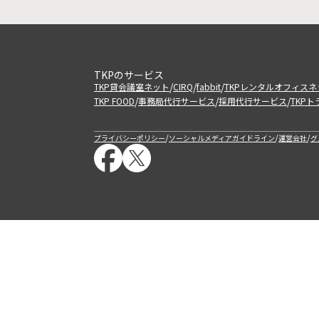
TKPのサービス
/
/
/
TKP貸会議室ネット
CIRQ
fabbit
TKPレンタルオフィスネ
/
/
/
TKP FOOD
事務局代行サービス
採用代行サービス
TKP
/
/
/
プライバシーポリシー
ソーシャルメディアガイドライン
運営会社
グ