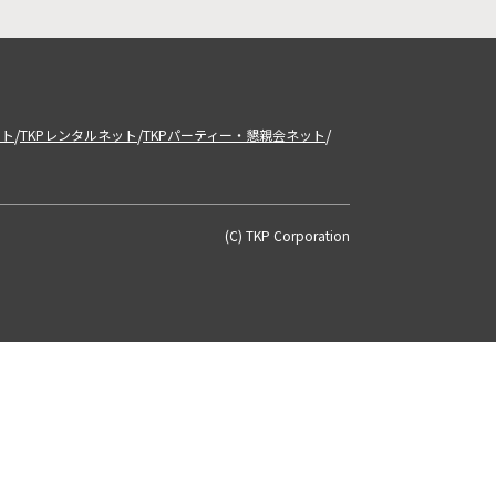
/
/
/
ット
TKPレンタルネット
TKPパーティー・懇親会ネット
(C) TKP Corporation