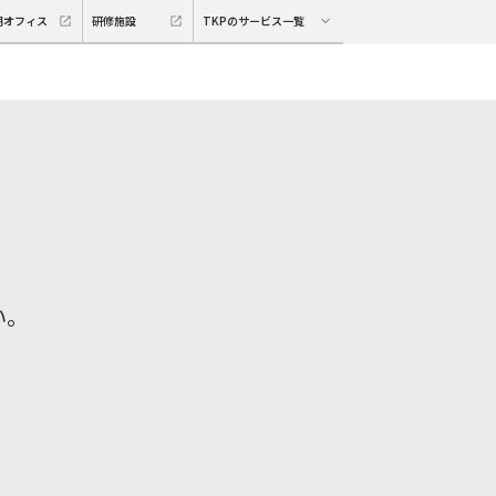
期オフィス
研修施設
TKPのサービス一覧
い。