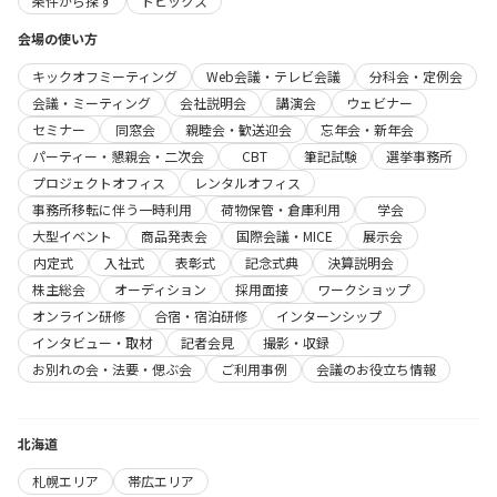
条件から探す
トピックス
会場の使い方
キックオフミーティング
Web会議・テレビ会議
分科会・定例会
会議・ミーティング
会社説明会
講演会
ウェビナー
セミナー
同窓会
親睦会・歓送迎会
忘年会・新年会
パーティー・懇親会・二次会
CBT
筆記試験
選挙事務所
プロジェクトオフィス
レンタルオフィス
事務所移転に伴う一時利用
荷物保管・倉庫利用
学会
大型イベント
商品発表会
国際会議・MICE
展示会
内定式
入社式
表彰式
記念式典
決算説明会
株主総会
オーディション
採用面接
ワークショップ
オンライン研修
合宿・宿泊研修
インターンシップ
インタビュー・取材
記者会見
撮影・収録
お別れの会・法要・偲ぶ会
ご利用事例
会議のお役立ち情報
北海道
札幌エリア
帯広エリア