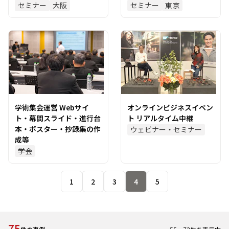
セミナー
大阪
セミナー
東京
学術集会運営 Webサイ
オンラインビジネスイベン
ト・幕間スライド・進行台
ト リアルタイム中継
本・ポスター・抄録集の作
ウェビナー・セミナー
成等
学会
1
2
3
4
5
75