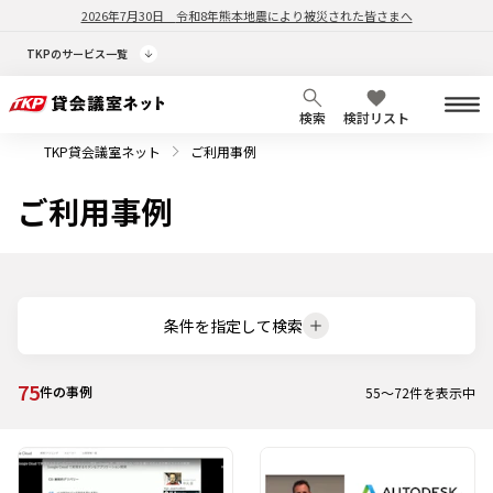
2026年7月30日
令和8年熊本地震により被災された皆さまへ
TKPのサービス一覧
検索
検討リスト
TKP貸会議室ネット
ご利用事例
ご利用事例
条件を指定して検索
75
件の事例
55
～
72
件を表示中