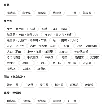
東北
青森県
岩手県
宮城県
秋田県
山形県
福島県
東京都
東京・大手町・日本橋
新橋・有楽町・銀座
秋葉原・神田・御茶ノ水
市ヶ谷・四ツ谷・麹町
飯田橋・九段下・神保町・竹橋
品川・田町・浜松町
渋谷・恵比寿
赤坂・六本木・麻布
新宿
池袋・高田馬場
大森・羽田
上野・浅草・日暮里
五反田
その他東部
その他西部
千代田区
中央区
港区
新宿区
文京区
台東区
墨田区
江東区
品川区
大田区
渋谷区
豊島区
荒川区
板橋区
関東（東京以外）
神奈川県
千葉県
埼玉県
栃木県
群馬県
茨城県
北陸・甲信越
山梨県
長野県
新潟県
富山県
石川県