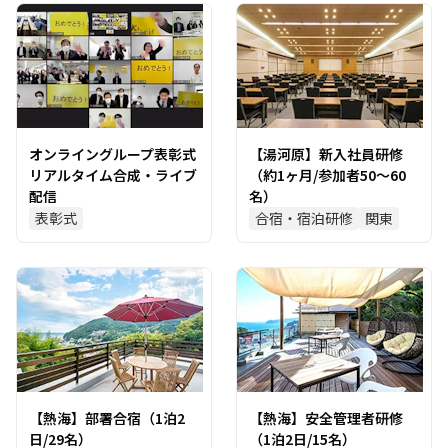
オンライングループ表彰式
【湯河原】新入社員研修
リアルタイム合成・ライブ
（約1ヶ月/参加者50～60
配信
名）
表彰式
合宿・宿泊研修
関東
【熱海】部署合宿（1泊2
【熱海】安全管理者研修
日/29名）
（1泊2日/15名）