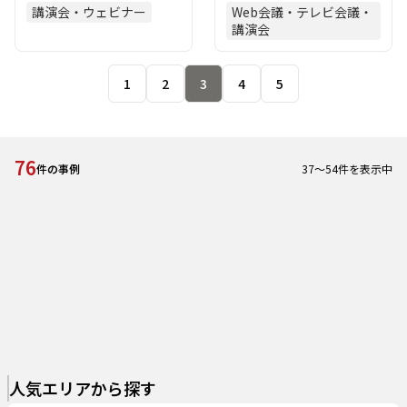
講演会・ウェビナー
Web会議・テレビ会議・
講演会
1
2
3
4
5
76
37
～
54
件を表示中
件の事例
人気エリアから探す