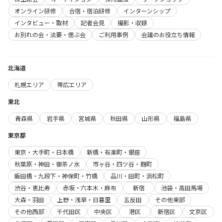
オンライン研修
合宿・宿泊研修
インターンシップ
インタビュー・取材
記者会見
撮影・収録
お別れの会・法要・偲ぶ会
ご利用事例
会議のお役立ち情報
北海道
札幌エリア
帯広エリア
東北
青森県
岩手県
宮城県
秋田県
山形県
福島県
東京都
東京・大手町・日本橋
新橋・有楽町・銀座
秋葉原・神田・御茶ノ水
市ヶ谷・四ツ谷・麹町
飯田橋・九段下・神保町・竹橋
品川・田町・浜松町
渋谷・恵比寿
赤坂・六本木・麻布
新宿
池袋・高田馬場
大森・羽田
上野・浅草・日暮里
五反田
その他東部
その他西部
千代田区
中央区
港区
新宿区
文京区