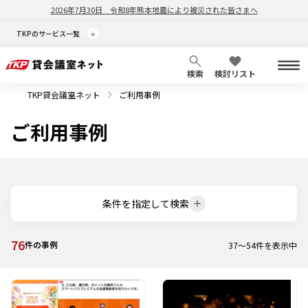
2026年7月30日
令和8年熊本地震により被災された皆さまへ
TKPのサービス一覧
検索
検討リスト
TKP貸会議室ネット
ご利用事例
ご利用事例
条件を指定して検索
76
件の事例
37
～
54
件を表示中