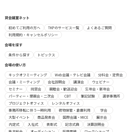
貸会議室ネット
初めてご利用の方へ
TKPのサービス一覧
よくあるご質問
利用規約・キャンセルポリシー
会場を探す
条件から探す
トピックス
会場の使い方
キックオフミーティング
Web会議・テレビ会議
分科会・定例会
会議・ミーティング
会社説明会
講演会
ウェビナー
セミナー
同窓会
親睦会・歓送迎会
忘年会・新年会
パーティー・懇親会・二次会
CBT
筆記試験
選挙事務所
プロジェクトオフィス
レンタルオフィス
事務所移転に伴う一時利用
荷物保管・倉庫利用
学会
大型イベント
商品発表会
国際会議・MICE
展示会
内定式
入社式
表彰式
記念式典
決算説明会
株主総会
オーディション
採用面接
ワークショップ