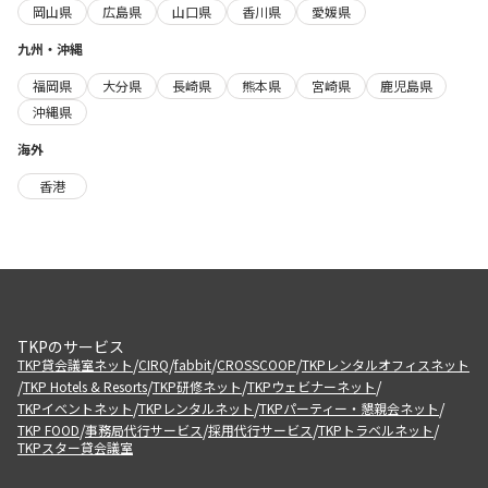
岡山県
広島県
山口県
香川県
愛媛県
九州・沖縄
福岡県
大分県
長崎県
熊本県
宮崎県
鹿児島県
沖縄県
海外
香港
TKPのサービス
/
/
/
/
TKP貸会議室ネット
CIRQ
fabbit
CROSSCOOP
TKPレンタルオフィスネット
/
/
/
/
TKP Hotels & Resorts
TKP研修ネット
TKPウェビナーネット
/
/
/
TKPイベントネット
TKPレンタルネット
TKPパーティー・懇親会ネット
/
/
/
/
TKP FOOD
事務局代行サービス
採用代行サービス
TKPトラベルネット
TKPスター貸会議室