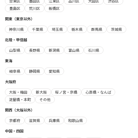
台東区
墨田区
江東区
品川区
大田区
渋谷区
豊島区
荒川区
板橋区
関東（東京以外）
神奈川県
千葉県
埼玉県
栃木県
群馬県
茨城県
北陸・甲信越
山梨県
長野県
新潟県
富山県
石川県
東海
岐阜県
静岡県
愛知県
大阪府
大阪・梅田
新大阪
桜ノ宮・京橋
心斎橋・なんば
淀屋橋・本町
その他
関西（大阪以外）
京都府
滋賀県
兵庫県
和歌山県
中国・四国