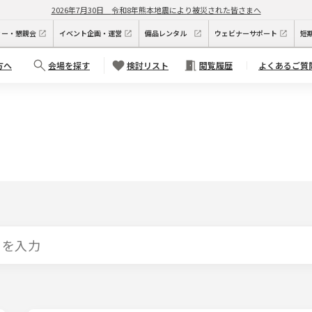
2026年7月30日
令和8年熊本地震により被災された皆さまへ
ィー・懇親会
イベント企画・運営
備品レンタル
ウェビナーサポート
短
方へ
会場を探す
検討リスト
閲覧履歴
よくあるご質