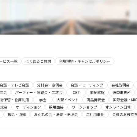
サービス一覧
よくあるご質問
利用規約・キャンセルポリシー
b会議・テレビ会議
分科会・定例会
会議・ミーティング
会社説明会
年会
パーティー・懇親会・二次会
CBT
筆記試験
選挙事務所
物保管・倉庫利用
学会
大型イベント
商品発表会
国際会議・MIC
主総会
オーディション
採用面接
ワークショップ
オンライン研修
撮影・収録
お別れの会・法要・偲ぶ会
ご利用事例
会議のお役立