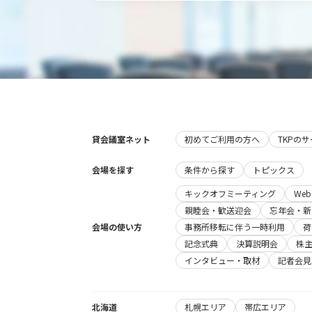
貸会議室ネット
初めてご利用の方へ
TKPの
会場を探す
条件から探す
トピックス
キックオフミーティング
We
親睦会・歓送迎会
忘年会・新
会場の使い方
事務所移転に伴う一時利用
荷
記念式典
決算説明会
株
インタビュー・取材
記者会見
北海道
札幌エリア
帯広エリア