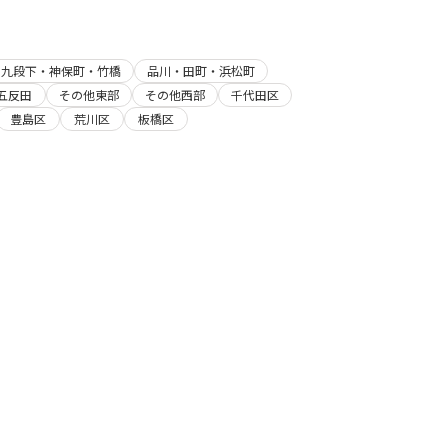
・九段下・神保町・竹橋
品川・田町・浜松町
五反田
その他東部
その他西部
千代田区
豊島区
荒川区
板橋区