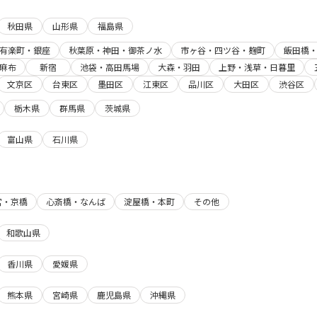
秋田県
山形県
福島県
有楽町・銀座
秋葉原・神田・御茶ノ水
市ヶ谷・四ツ谷・麹町
飯田橋
麻布
新宿
池袋・高田馬場
大森・羽田
上野・浅草・日暮里
文京区
台東区
墨田区
江東区
品川区
大田区
渋谷区
栃木県
群馬県
茨城県
富山県
石川県
宮・京橋
心斎橋・なんば
淀屋橋・本町
その他
和歌山県
香川県
愛媛県
熊本県
宮崎県
鹿児島県
沖縄県