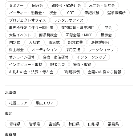
セミナー
同窓会
親睦会・歓送迎会
忘年会・新年会
パーティー・懇親会・二次会
CBT
筆記試験
選挙事務所
プロジェクトオフィス
レンタルオフィス
事務所移転に伴う一時利用
荷物保管・倉庫利用
学会
大型イベント
商品発表会
国際会議・MICE
展示会
内定式
入社式
表彰式
記念式典
決算説明会
株主総会
オーディション
採用面接
ワークショップ
オンライン研修
合宿・宿泊研修
インターンシップ
インタビュー・取材
記者会見
撮影・収録
お別れの会・法要・偲ぶ会
ご利用事例
会議のお役立ち情報
北海道
札幌エリア
帯広エリア
東北
青森県
岩手県
宮城県
秋田県
山形県
福島県
東京都