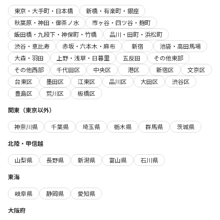
東京・大手町・日本橋
新橋・有楽町・銀座
秋葉原・神田・御茶ノ水
市ヶ谷・四ツ谷・麹町
飯田橋・九段下・神保町・竹橋
品川・田町・浜松町
渋谷・恵比寿
赤坂・六本木・麻布
新宿
池袋・高田馬場
大森・羽田
上野・浅草・日暮里
五反田
その他東部
その他西部
千代田区
中央区
港区
新宿区
文京区
台東区
墨田区
江東区
品川区
大田区
渋谷区
豊島区
荒川区
板橋区
関東（東京以外）
神奈川県
千葉県
埼玉県
栃木県
群馬県
茨城県
北陸・甲信越
山梨県
長野県
新潟県
富山県
石川県
東海
岐阜県
静岡県
愛知県
大阪府