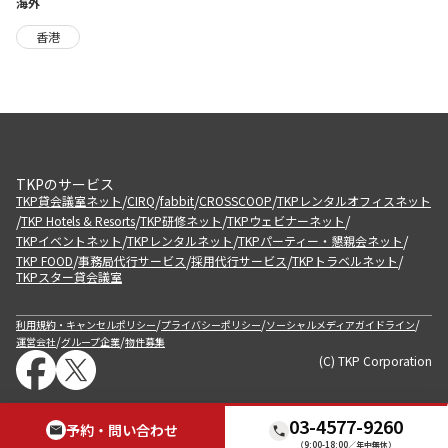
海外
香港
TKPのサービス
/
/
/
/
TKP貸会議室ネット
CIRQ
fabbit
CROSSCOOP
TKPレンタルオフィスネット
/
/
/
/
TKP Hotels & Resorts
TKP研修ネット
TKPウェビナーネット
/
/
/
TKPイベントネット
TKPレンタルネット
TKPパーティー・懇親会ネット
/
/
/
/
TKP FOOD
事務局代行サービス
採用代行サービス
TKPトラベルネット
TKPスター貸会議室
/
/
/
利用規約・キャンセルポリシー
プライバシーポリシー
ソーシャルメディアガイドライン
/
/
運営会社
グループ企業
物件募集
(C) TKP Corporation
03-4577-9260
予約・問い合わせ
（9:00-18:00／年中無休）