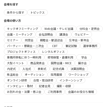
会場を探す
条件から探す
トピックス
会場の使い方
キックオフミーティング
Web会議・テレビ会議
分科会・定例会
会議・ミーティング
会社説明会
講演会
ウェビナー
セミナー
同窓会
親睦会・歓送迎会
忘年会・新年会
パーティー・懇親会・二次会
CBT
筆記試験
選挙事務所
プロジェクトオフィス
レンタルオフィス
事務所移転に伴う一時利用
荷物保管・倉庫利用
学会
大型イベント
商品発表会
国際会議・MICE
展示会
内定式
入社式
表彰式
記念式典
決算説明会
株主総会
オーディション
採用面接
ワークショップ
オンライン研修
合宿・宿泊研修
インターンシップ
インタビュー・取材
記者会見
撮影・収録
お別れの会・法要・偲ぶ会
ご利用事例
会議のお役立ち情報