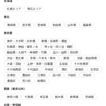
北海道
札幌エリア
帯広エリア
東北
青森県
岩手県
宮城県
秋田県
山形県
福島県
東京都
東京・大手町・日本橋
新橋・有楽町・銀座
秋葉原・神田・御茶ノ水
市ヶ谷・四ツ谷・麹町
飯田橋・九段下・神保町・竹橋
品川・田町・浜松町
渋谷・恵比寿
赤坂・六本木・麻布
新宿
池袋・高田馬場
大森・羽田
上野・浅草・日暮里
五反田
その他東部
その他西部
千代田区
中央区
港区
新宿区
文京区
台東区
墨田区
江東区
品川区
大田区
渋谷区
豊島区
荒川区
板橋区
関東（東京以外）
神奈川県
千葉県
埼玉県
栃木県
群馬県
茨城県
北陸・甲信越