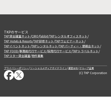
TKPのサービス
/
/
/
/
TKP貸会議室ネット
CIRQ
fabbit
TKPレンタルオフィスネット
/
/
/
TKP Hotels & Resorts
TKP研修ネット
TKPウェビナーネット
/
/
/
TKPイベントネット
TKPレンタルネット
TKPパーティー・懇親会ネット
/
/
/
/
TKP FOOD
事務局代行サービス
採用代行サービス
TKPトラベルネット
TKPスター貸会議室
物件募集
/
/
/
/
プライバシーポリシー
ソーシャルメディアガイドライン
運営会社
グループ企業
(C) TKP Corporation