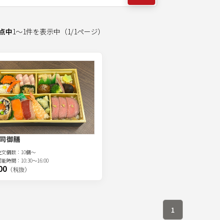
点中
1
～
1
件を表示中
（
1
/
1
ページ）
司御膳
注文
個
数：
10個～
可能時間：
10:30～16:00
00
（税抜）
1