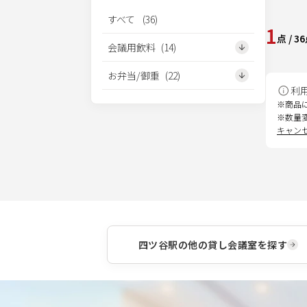
すべて
(
36
)
1
点
/
36
会議用飲料
(
14
)
お弁当/御重
(
22
)
利
※商品
※数量
キャン
四ツ谷駅
の他の貸し会議室を探す