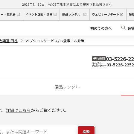
2026年7月30日
令和8年熊本地震により被災された皆さまへ
ィー・懇親会
イベント企画・運営
備品レンタル
ウェビナーサポート
短
初めての方へ
会
会議室 四谷
オプションサービス/お食事・お弁当
03-5226-2
予約専用
03-5226-2252
予約済み・
内見希望の方
備品レンタル
す。
詳細はこちら
からご覧ください。
検索