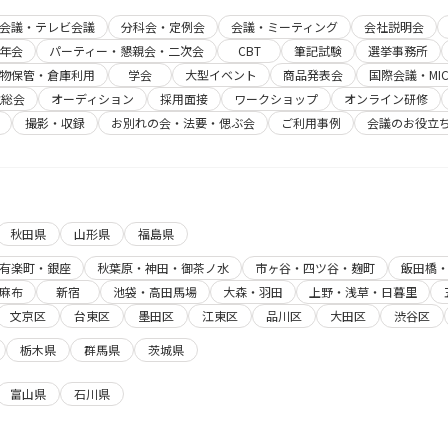
b会議・テレビ会議
分科会・定例会
会議・ミーティング
会社説明会
年会
パーティー・懇親会・二次会
CBT
筆記試験
選挙事務所
物保管・倉庫利用
学会
大型イベント
商品発表会
国際会議・MIC
主総会
オーディション
採用面接
ワークショップ
オンライン研修
撮影・収録
お別れの会・法要・偲ぶ会
ご利用事例
会議のお役立
秋田県
山形県
福島県
有楽町・銀座
秋葉原・神田・御茶ノ水
市ヶ谷・四ツ谷・麹町
飯田橋
麻布
新宿
池袋・高田馬場
大森・羽田
上野・浅草・日暮里
文京区
台東区
墨田区
江東区
品川区
大田区
渋谷区
栃木県
群馬県
茨城県
富山県
石川県