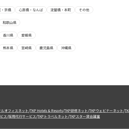
宮・京橋
心斎橋・なんば
淀屋橋・本町
その他
和歌山県
香川県
愛媛県
熊本県
宮崎県
鹿児島県
沖縄県
/
/
/
/
タルオフィスネット
TKP Hotels & Resorts
TKP研修ネット
TKPウェビナーネット
T
/
/
/
ビス
採用代行サービス
TKPトラベルネット
TKPスター貸会議室