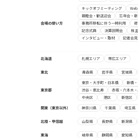
キックオフミーティング
We
親睦会・歓送迎会
忘年会・新
会場の使い方
事務所移転に伴う一時利用
荷
記念式典
決算説明会
株
インタビュー・取材
記者会見
北海道
札幌エリア
帯広エリア
東北
青森県
岩手県
宮城県
東京・大手町・日本橋
新橋・
東京都
渋谷・恵比寿
赤坂・六本木・
中央区
港区
新宿区
関東（東京以外）
神奈川県
千葉県
埼玉県
北陸・甲信越
山梨県
長野県
新潟県
東海
岐阜県
静岡県
愛知県