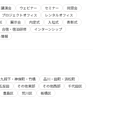
講演会
ウェビナー
セミナー
同窓会
プロジェクトオフィス
レンタルオフィス
E
展示会
内定式
入社式
表彰式
合宿・宿泊研修
インターンシップ
ち情報
・九段下・神保町・竹橋
品川・田町・浜松町
五反田
その他東部
その他西部
千代田区
豊島区
荒川区
板橋区