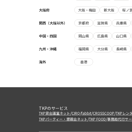
大阪府
大阪・梅田
新大阪
桜ノ
関西（大阪以外）
京都府
滋賀県
兵庫県
中国・四国
岡山県
広島県
山口県
九州・沖縄
福岡県
大分県
長崎県
海外
香港
TKPのサービス
/
/
/
/
TKP貸会議室ネット
CIRQ
fabbit
CROSSCOOP
TKPレン
/
/
TKPパーティー・懇親会ネット
TKP FOOD
事務局代行サー