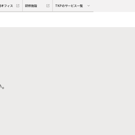
期オフィス
研修施設
TKPのサービス一覧
い。