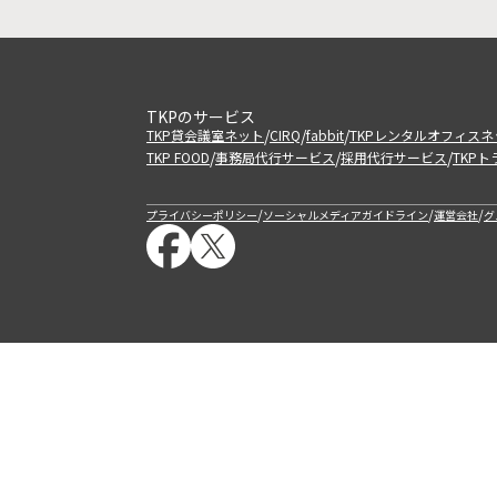
TKPのサービス
/
/
/
TKP貸会議室ネット
CIRQ
fabbit
TKPレンタルオフィスネ
/
/
/
TKP FOOD
事務局代行サービス
採用代行サービス
TKP
/
/
/
プライバシーポリシー
ソーシャルメディアガイドライン
運営会社
グ