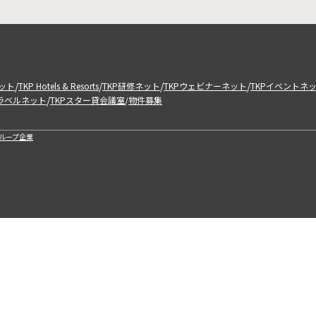
/
/
/
/
ット
TKP Hotels & Resorts
TKP研修ネット
TKPウェビナーネット
TKPイベントネ
/
トラベルネット
TKPスター貸会議室
物件募集
/
ループ企業