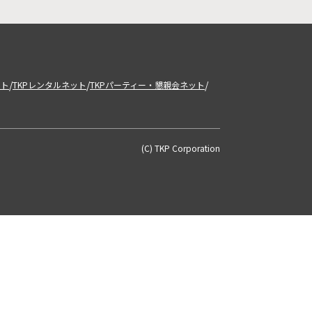
/
/
/
ット
TKPレンタルネット
TKPパーティー・懇親会ネット
(C) TKP Corporation