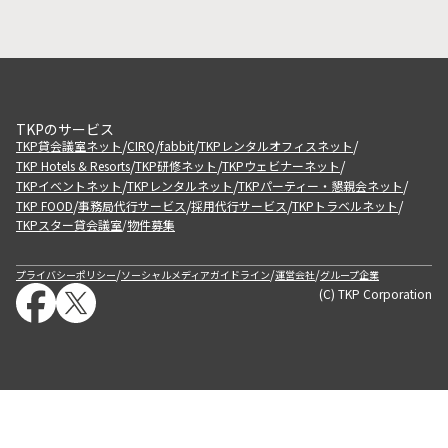
TKPのサービス
/
/
/
/
TKP貸会議室ネット
CIRQ
fabbit
TKPレンタルオフィスネット
/
/
/
TKP Hotels & Resorts
TKP研修ネット
TKPウェビナーネット
/
/
/
TKPイベントネット
TKPレンタルネット
TKPパーティー・懇親会ネット
/
/
/
/
TKP FOOD
事務局代行サービス
採用代行サービス
TKPトラベルネット
TKPスター貸会議室
物件募集
/
/
/
/
プライバシーポリシー
ソーシャルメディアガイドライン
運営会社
グループ企業
(C) TKP Corporation