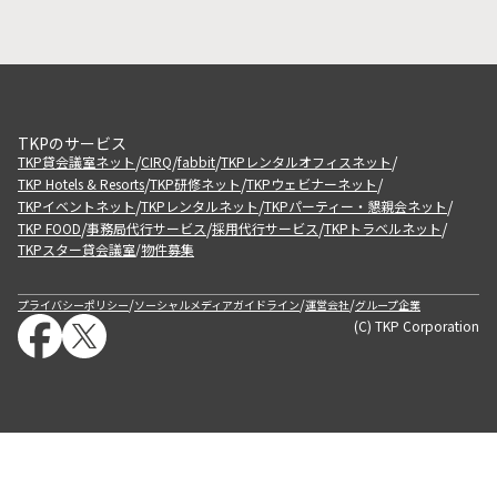
TKPのサービス
/
/
/
/
TKP貸会議室ネット
CIRQ
fabbit
TKPレンタルオフィスネット
/
/
/
TKP Hotels & Resorts
TKP研修ネット
TKPウェビナーネット
/
/
/
TKPイベントネット
TKPレンタルネット
TKPパーティー・懇親会ネット
/
/
/
/
TKP FOOD
事務局代行サービス
採用代行サービス
TKPトラベルネット
TKPスター貸会議室
物件募集
/
/
/
/
プライバシーポリシー
ソーシャルメディアガイドライン
運営会社
グループ企業
(C) TKP Corporation