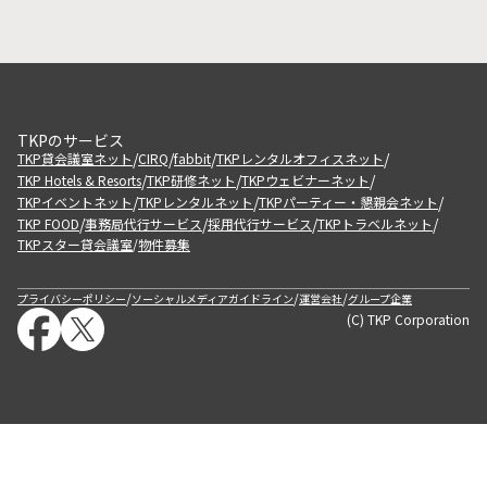
TKPのサービス
/
/
/
/
TKP貸会議室ネット
CIRQ
fabbit
TKPレンタルオフィスネット
/
/
/
TKP Hotels & Resorts
TKP研修ネット
TKPウェビナーネット
/
/
/
TKPイベントネット
TKPレンタルネット
TKPパーティー・懇親会ネット
/
/
/
/
TKP FOOD
事務局代行サービス
採用代行サービス
TKPトラベルネット
TKPスター貸会議室
物件募集
/
/
/
/
プライバシーポリシー
ソーシャルメディアガイドライン
運営会社
グループ企業
(C) TKP Corporation