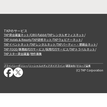
TKPのサービス
/
/
/
/
TKP貸会議室ネット
CIRQ
fabbit
TKPレンタルオフィスネット
/
/
/
TKP Hotels & Resorts
TKP研修ネット
TKPウェビナーネット
/
/
/
TKPイベントネット
TKPレンタルネット
TKPパーティー・懇親会ネット
/
/
/
/
TKP FOOD
事務局代行サービス
採用代行サービス
TKPトラベルネット
TKPスター貸会議室
物件募集
/
/
/
/
プライバシーポリシー
ソーシャルメディアガイドライン
運営会社
グループ企業
(C) TKP Corporation