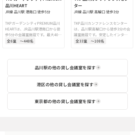
品川HEART
ター
JR線 品川駅 港南口 徒歩5分
JR線 品川駅 高輪口 徒歩3分
TKPガーデンシティPREMIUM品川
TKP品川カンファレンスセンター
HEARTは、JR品川駅港南口から徒
は、品川駅高輪口から徒歩3分の会
歩5分の会議室施設です。最大405
議室施設です。安定したインター
名収容可能で、研修、セミナー、
ネット回線を備えており、WEB会
全
6
室
〜448名
全
33
室
〜108名
株主総会など多様な用途に対応し
議やオンライン講演にも対応可能
ています。アクセスに優れた大規
です。同一フロア内に複数の会場
模イベントスペースです。
があるため、会議や研修後に懇親
会を行う際もスムーズに移動でき
品川駅
の他の貸し会議室を探す
ます。
港区
の他の貸し会議室を探す
東京都
の他の貸し会議室を探す