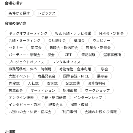
会場を探す
条件から探す
トピックス
会場の使い方
キックオフミーティング
Web会議・テレビ会議
分科会・定例会
会議・ミーティング
会社説明会
講演会
ウェビナー
セミナー
同窓会
親睦会・歓送迎会
忘年会・新年会
パーティー・懇親会・二次会
CBT
筆記試験
選挙事務所
プロジェクトオフィス
レンタルオフィス
事務所移転に伴う一時利用
荷物保管・倉庫利用
学会
大型イベント
商品発表会
国際会議・MICE
展示会
内定式
入社式
表彰式
記念式典
決算説明会
株主総会
オーディション
採用面接
ワークショップ
オンライン研修
合宿・宿泊研修
インターンシップ
インタビュー・取材
記者会見
撮影・収録
お別れの会・法要・偲ぶ会
ご利用事例
会議のお役立ち情報
北海道