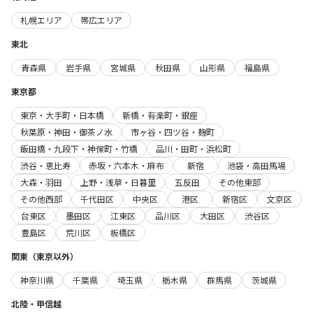
札幌エリア
帯広エリア
東北
青森県
岩手県
宮城県
秋田県
山形県
福島県
東京都
東京・大手町・日本橋
新橋・有楽町・銀座
秋葉原・神田・御茶ノ水
市ヶ谷・四ツ谷・麹町
飯田橋・九段下・神保町・竹橋
品川・田町・浜松町
渋谷・恵比寿
赤坂・六本木・麻布
新宿
池袋・高田馬場
大森・羽田
上野・浅草・日暮里
五反田
その他東部
その他西部
千代田区
中央区
港区
新宿区
文京区
台東区
墨田区
江東区
品川区
大田区
渋谷区
豊島区
荒川区
板橋区
関東（東京以外）
神奈川県
千葉県
埼玉県
栃木県
群馬県
茨城県
北陸・甲信越