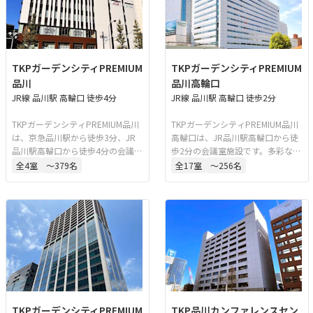
TKPガーデンシティPREMIUM
TKPガーデンシティPREMIUM
品川
品川高輪口
JR線 品川駅 高輪口 徒歩4分
JR線 品川駅 高輪口 徒歩2分
TKPガーデンシティPREMIUM品川
TKPガーデンシティPREMIUM品川
は、京急品川駅から徒歩3分、JR
高輪口は、JR品川駅高輪口から徒
品川駅高輪口から徒歩4分の会議室
歩2分の会議室施設です。多彩なイ
施設です。安定した専用回線を完
ベントスペースを備え、会議、セ
全
4
室
〜379名
全
17
室
〜256名
備しており、WEB会議やWEB講演
ミナー、講演会、懇親会、式典な
にも対応可能です。会議、セミナ
ど幅広い用途に対応しています。
ー、講演会、懇親会、式典など多
様なイベントに利用できます。
TKPガーデンシティPREMIUM
TKP品川カンファレンスセン