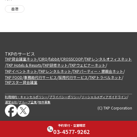
香港
TKPのサービス
/
/
/
/
TKP貸会議室ネット
CIRQ
fabbit
CROSSCOOP
TKPレンタルオフィスネット
/
/
/
/
TKP Hotels & Resorts
TKP研修ネット
TKPウェビナーネット
/
/
/
TKPイベントネット
TKPレンタルネット
TKPパーティー・懇親会ネット
/
/
/
/
TKP FOOD
事務局代行サービス
採用代行サービス
TKPトラベルネット
TKPスター貸会議室
/
/
/
利用規約・キャンセルポリシー
プライバシーポリシー
ソーシャルメディアガイドライン
/
/
運営会社
グループ企業
物件募集
(C) TKP Corporation
予約受付・空室確認
03-4577-9262