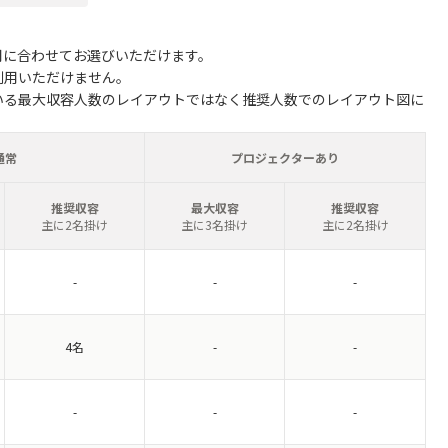
用に合わせてお選びいただけます。
利用いただけません。
いる最大収容人数のレイアウトではなく推奨人数でのレイアウト図に
通常
プロジェクターあり
推奨収容
最大収容
推奨収容
主に2名掛け
主に3名掛け
主に2名掛け
-
-
-
4名
-
-
-
-
-