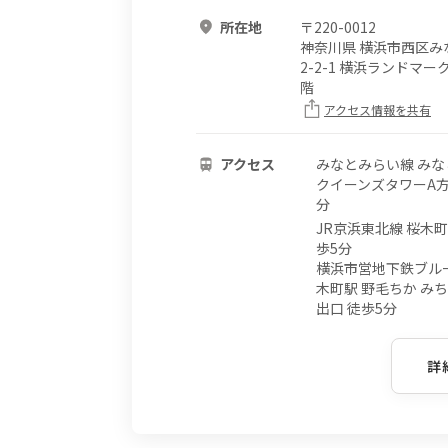
所在地
〒
220-0012
神奈川県 横浜市西区み
2-2-1 横浜ランドマーク
階
アクセス情報を共有
アクセス
みなとみらい線 み
クイーンズタワーA方
分
JR京浜東北線 桜木町
歩5分
横浜市営地下鉄ブル
木町駅 野毛ちか みち
出口 徒歩5分
詳