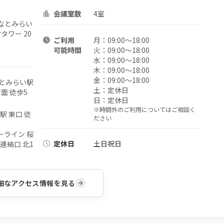
会議室数
4室
なとみらい
タワー 20
ご利用
月：
09:00〜18:00
可能時間
火：
09:00〜18:00
水：
09:00〜18:00
木：
09:00〜18:00
金：
09:00〜18:00
なとみらい駅
土：
定休日
面 徒歩5
日：
定休日
※時間外のご利用についてはご相談く
駅 東口 徒
ださい
ーライン 桜
定休日
土日祝日
連絡口 北1
細なアクセス情報を見る