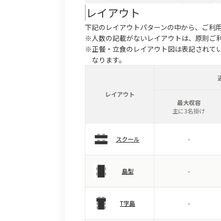
レイアウト
下記のレイアウトパターンの中から、ご利
※人数の記載がないレイアウトは、原則ご
※正餐・立食のレイアウト図は表記されて
なります。
レイアウト
最大収容
主に3名掛け
スクール
-
島型
-
T字島
-