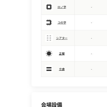
ロノ字
-
コの字
-
シアター
-
正餐
-
立食
-
会場設備