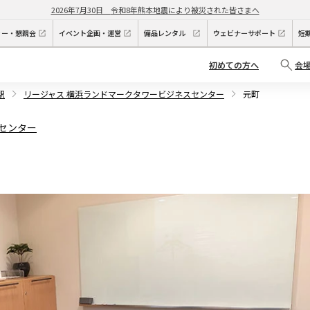
2026年7月30日
令和8年熊本地震により被災された皆さまへ
ィー・懇親会
イベント企画・運営
備品レンタル
ウェビナーサポート
短
初めての方へ
会
駅
リージャス 横浜ランドマークタワービジネスセンター
元町
センター