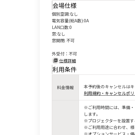
会場仕様
個別空調:なし

電気容量(総A数):0A

LAN口数:0

窓:なし

窓開閉: 不可

外受付：不可
仕様詳細
利用条件
本予約後のキャンセルはキ
料金情報
利用規約・キャンセルポリ
※ご利用時間には、準備・
します。
※プロジェクターを設置す
※ご利用用途に合わせ、様
※オプションサービス・備