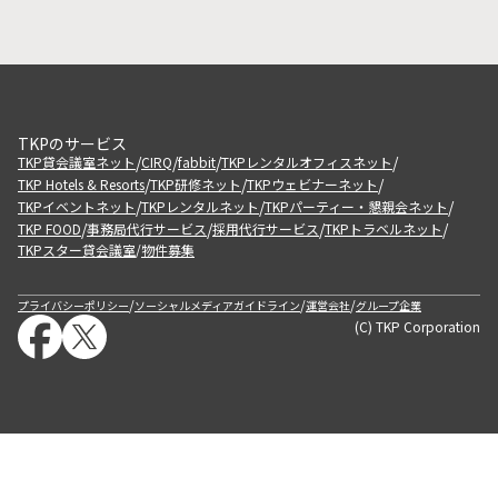
TKPのサービス
/
/
/
/
TKP貸会議室ネット
CIRQ
fabbit
TKPレンタルオフィスネット
/
/
/
TKP Hotels & Resorts
TKP研修ネット
TKPウェビナーネット
/
/
/
TKPイベントネット
TKPレンタルネット
TKPパーティー・懇親会ネット
/
/
/
/
TKP FOOD
事務局代行サービス
採用代行サービス
TKPトラベルネット
TKPスター貸会議室
物件募集
/
/
/
/
プライバシーポリシー
ソーシャルメディアガイドライン
運営会社
グループ企業
(C) TKP Corporation