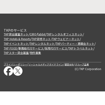
TKPのサービス
/
/
/
/
TKP貸会議室ネット
CIRQ
fabbit
TKPレンタルオフィスネット
/
/
/
TKP Hotels & Resorts
TKP研修ネット
TKPウェビナーネット
/
/
/
TKPイベントネット
TKPレンタルネット
TKPパーティー・懇親会ネット
/
/
/
/
TKP FOOD
事務局代行サービス
採用代行サービス
TKPトラベルネット
TKPスター貸会議室
物件募集
/
/
/
/
プライバシーポリシー
ソーシャルメディアガイドライン
運営会社
グループ企業
(C) TKP Corporation