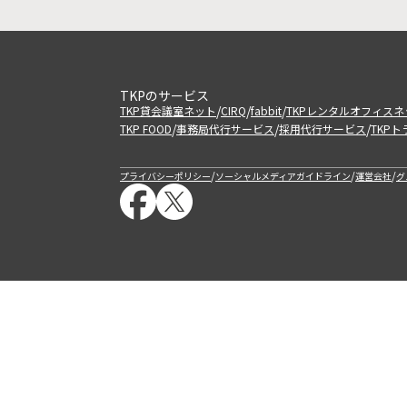
TKPのサービス
/
/
/
TKP貸会議室ネット
CIRQ
fabbit
TKPレンタルオフィスネ
/
/
/
TKP FOOD
事務局代行サービス
採用代行サービス
TKP
/
/
/
プライバシーポリシー
ソーシャルメディアガイドライン
運営会社
グ