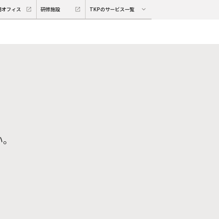
期オフィス
研修施設
TKPのサービス一覧
い。