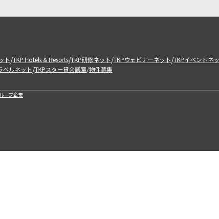
/
/
/
/
ット
TKP Hotels & Resorts
TKP研修ネット
TKPウェビナーネット
TKPイベントネ
/
トラベルネット
TKPスター貸会議室
物件募集
/
ループ企業