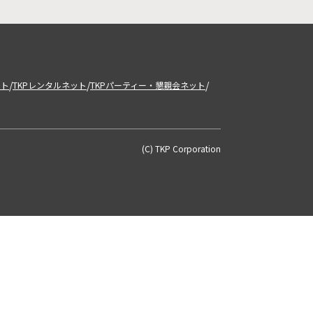
/
/
/
ット
TKPレンタルネット
TKPパーティー・懇親会ネット
(C) TKP Corporation