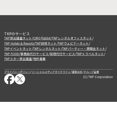
TKPのサービス
/
/
/
/
TKP貸会議室ネット
CIRQ
fabbit
TKPレンタルオフィスネット
/
/
/
TKP Hotels & Resorts
TKP研修ネット
TKPウェビナーネット
/
/
/
TKPイベントネット
TKPレンタルネット
TKPパーティー・懇親会ネット
/
/
/
/
TKP FOOD
事務局代行サービス
採用代行サービス
TKPトラベルネット
TKPスター貸会議室
物件募集
/
/
/
/
プライバシーポリシー
ソーシャルメディアガイドライン
運営会社
グループ企業
(C) TKP Corporation